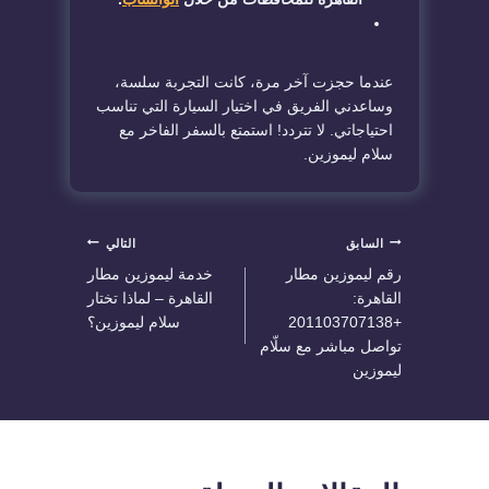
عندما حجزت آخر مرة، كانت التجربة سلسة،
وساعدني الفريق في اختيار السيارة التي تناسب
احتياجاتي. لا تتردد! استمتع بالسفر الفاخر مع
سلام ليموزين.
تصفّح
السابق
التالي
رقم ليموزين مطار
خدمة ليموزين مطار
المقالات
القاهرة:
القاهرة – لماذا تختار
+201103707138
سلام ليموزين؟
تواصل مباشر مع سلّام
ليموزين