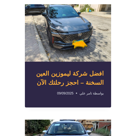
افضل شركة ليموزين العين
السخنة – احجز رحلتك الآن
بواسطة
تامر علي
09/09/2025