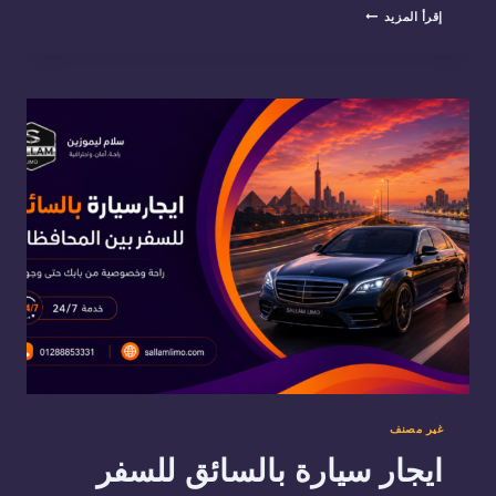
سيارة
إقرأ المزيد
ايجار
بسائق
خاص
لإدارة
مشاويرك
اليومية
براحة
ومرونة
غير مصنف
ايجار سيارة بالسائق للسفر