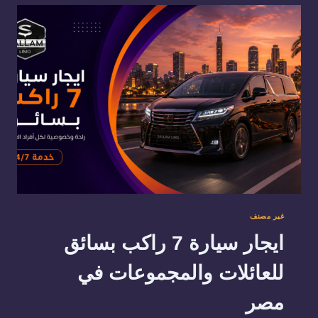
إجازتك
من
باب
البيت
غير مصنف
ايجار سيارة 7 راكب بسائق
للعائلات والمجموعات في
مصر