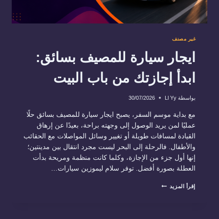
غير مصنف
ايجار سيارة للمصيف بسائق:
ابدأ إجازتك من باب البيت
بواسطة
Ll Yy
30/07/2026
مع بداية موسم السفر، يصبح ايجار سيارة للمصيف بسائق حلًا
عمليًا لمن يريد الوصول إلى وجهته براحة، بعيدًا عن إرهاق
القيادة لمسافات طويلة أو تغيير وسائل المواصلات مع الحقائب
والأطفال. فالرحلة إلى البحر ليست مجرد انتقال بين مدينتين؛
إنها أول جزء من الإجازة، وكلما كانت منظمة ومريحة بدأت
العطلة بصورة أفضل. توفر سلام ليموزين سيارات…
ايجار
إقرأ المزيد
سيارة
للمصيف
بسائق:
ابدأ