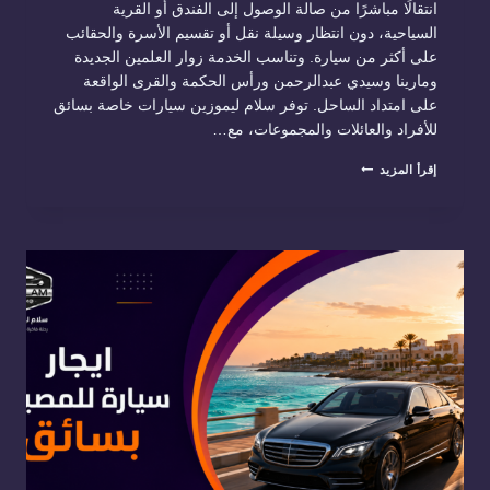
انتقالًا مباشرًا من صالة الوصول إلى الفندق أو القرية
السياحية، دون انتظار وسيلة نقل أو تقسيم الأسرة والحقائب
على أكثر من سيارة. وتناسب الخدمة زوار العلمين الجديدة
ومارينا وسيدي عبدالرحمن ورأس الحكمة والقرى الواقعة
على امتداد الساحل. توفر سلام ليموزين سيارات خاصة بسائق
للأفراد والعائلات والمجموعات، مع…
توصيل
إقرأ المزيد
مطار
العلمين
إلى
الساحل
الشمالي:
من
بوابة
الوصول
إلى
مقر
إقامتك