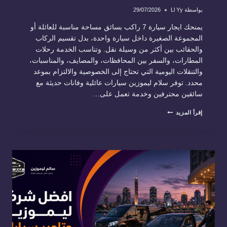
بواسطة
Ll Yy
29/07/2026
يمنحك ايجار سيارة 7 راكب بسائق مساحة مناسبة للعائلة أو
المجموعة الصغيرة داخل سيارة واحدة، بدل تقسيم الركاب
والحقائب بين أكثر من وسيلة نقل. وتناسب الخدمة رحلات
المطارات، والسفر بين المحافظات، والمصايف، والمناسبات،
والتنقلات اليومية التي تحتاج إلى الخصوصية والالتزام بموعد
محدد. توفر سلام ليموزين سيارات عائلية وفانات حديثة مع
سائقين محترفين وخدمة تعمل على…
ايجار
إقرأ المزيد
سيارة
7
راكب
بسائق
للعائلات
والمجموعات
في
مصر