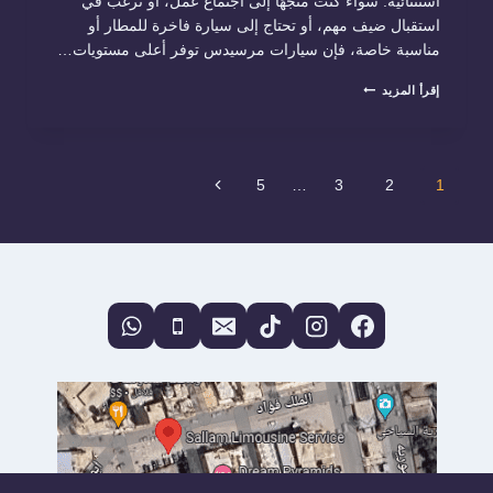
استثنائية. سواء كنت متجهًا إلى اجتماع عمل، أو ترغب في
استقبال ضيف مهم، أو تحتاج إلى سيارة فاخرة للمطار أو
مناسبة خاصة، فإن سيارات مرسيدس توفر أعلى مستويات…
ايجار
إقرأ المزيد
سيارات
مرسيدس
|
خدمة
تنقل
ليموزين
الصفحة
5
…
3
2
1
فاخرة
مع
التالية
الصفحة
سائق
في
مصر