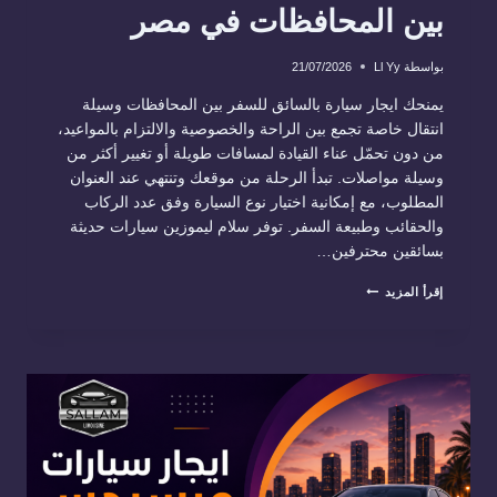
بين المحافظات في مصر
بواسطة
Ll Yy
21/07/2026
يمنحك ايجار سيارة بالسائق للسفر بين المحافظات وسيلة
انتقال خاصة تجمع بين الراحة والخصوصية والالتزام بالمواعيد،
من دون تحمّل عناء القيادة لمسافات طويلة أو تغيير أكثر من
وسيلة مواصلات. تبدأ الرحلة من موقعك وتنتهي عند العنوان
المطلوب، مع إمكانية اختيار نوع السيارة وفق عدد الركاب
والحقائب وطبيعة السفر. توفر سلام ليموزين سيارات حديثة
بسائقين محترفين…
ايجار
إقرأ المزيد
سيارة
بالسائق
للسفر
بين
المحافظات
في
مصر