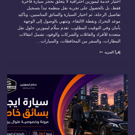
اختيار خدمة ليموزين احترافية لا يتعلق بحجز سيارة فاخرة
فقط، بل بالحصول على تجربة نقل منظمة تبدأ بتسجيل
تفاصيل الرحلة، ثم اختيار السيارة والسائق المناسبين، وتأكيد
موعد التحرك ونقطة الالتقاء، وتنتهي بالوصول إلى الوجهة
بأمان وفي التوقيت المطلوب. تقدم سلّام ليموزين حلول نقل
متعددة للأفراد والعائلات والشركات والوفود، تشمل انتقالات
المطارات، والسفر بين المحافظات، والسيارات…
خدمة
إقرأ المزيد
ليموزين
في
مصر:
تجربة
نقل
منظمة
من
الحجز
حتى
الوصول