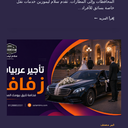
المحافظات وإلى المطارات. تقدم سلّام ليموزين خدمات نقل
خاصة بسائق للأفراد…
افضل
إقرأ المزيد
شركة
ليموزين
وتاجير
سيارات
في
مصر:
كيف
تختار
الخدمة
المناسبة؟
غير مصنف