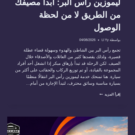
ليموزين رأس البر: ابدأ مصيفك
من الطريق لا من لحظة
الوصول
بواسطة
Ll Yy
04/08/2026
تجمع رأس البر بين الشاطئ والهدوء وسهولة قضاء عطلة
قصيرة، ولذلك يقصدها كثير من العائلات والأصدقاء خلال
الصيف. لكن الرحلة قد تبدأ بإرهاق مبكر إذا انشغل أحد أفراد
المجموعة بالقيادة، أو تم توزيع الركاب والحقائب على أكثر من
سيارة. هنا تمنحك خدمة ليموزين رأس البر انتقالًا منظمًا
بسيارة مناسبة وسائق محترف، لتبدأ الإجازة من أمام…
ليموزين
إقرأ المزيد
رأس
البر:
ابدأ
مصيفك
من
الطريق
لا
من