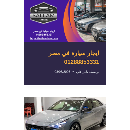
ايجار سيارة في مصر
01288853331
بواسطة
تامر علي
08/06/2026