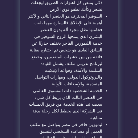
ذكي يمتص كل اهتزازات الطريق ليجعلك
تشعر وكأنك تطفو فوق الأرض.
الشوفير المحترف هو العنصر الثاني والأكثر
أهمية على الإطلاق فالسيارة مهما بلغت
فخامتها تظل مجرد آلة بدون العنصر
البشري الذي يمنحها الروح الشوفير في
خدمة الليموزين الفاخر يختلف جذريًا عن
السائق العادي هو شخص تم اختياره بعناية
فائقة من بين عشرات المتقدمين، وخضع
لبرنامج تدريبي مكثف يشمل القيادة
السلسة والآمنة، وقواعد الإتيكيت
والبروتوكول الدولي، ومهارات التواصل
المتقدمة، والإسعافات الأولية.
الخدمة الشخصية ذات المستوى العالمي
هي العنصر الثالث الذي يربط كل شيء
ببعضه تبدأ هذه الخدمة من فريق العمليات
في الشركة الذي يخطط لكل رحلة بدقة
متناهية.
ليموزين فاخر في مصر يتواصل مع مكتب
العميل أو مساعده الشخصي لتنسيق
المواعيد والمسارات يتابع حالة الطقس