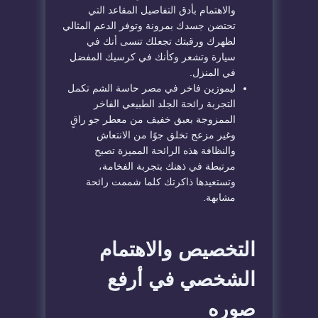
والاهتمام بأدق التفاصيل المقاعد التي
تحتضن جسدك بمرونة وتوفر الدعم المثالي
لظهرك ورقبتك تجعلك تنسى أنك في
سيارة وتشعر وكأنك في كرسيك المفضل
في المنزل.
ليموزين فاخر في مصر حاسة الشم تكمل
التجربة رائحة الجلد الطبيعي الفاخر
الممزوجة بعبق خفيف من معطر جو راقٍ
وغير مزعج تخلق جوًا من الانتعاش
والنظافة هذه الرائحة المميزة تصبح
مرتبطة في ذهنك بتجربة الفخامة،
وتستعيدها ذاكرتك كلما شممت رائحة
مشابهة.
التخصيص والاهتمام
الشخصي في أرفع
صوره