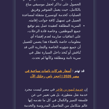
الحصول على تذاكر لحفل موسيقي مباع
بالكامل، حيث يعمل الشوفير وفريق
العمليات كخدمة كونسيرج متنقلة لمساعدة
العميل في تسهيل كافة جوانب إقامته.
السرية المطلقة كعقيدة عمل يتم توقيع
جميع الموظفين، وخاصة قادة الرحلات،
على اتفاقيات صارمة لعدم إفشاء أي
معلومات خاصة بالعملاء هذا يضمن للعميل
أن جميع شؤونه الخاصة والتجارية التي قد
تُناقش أو تُتخذ داخل السيارة تظل في
سرية تامة ومطلقة وكأنها لم تحدث.
قد تهتم :
أسعار شركات باصات سياحية في
مصر 2026 | احجز باص رحلتك الآن
إن
خدمة ليموزين فاخر
في مصر ليست مجرد
خدمة نقل متطورة، بل هي تعبير حي عن
فلسفة التميز والكمال في كل ما نقدمه إنها
عالم متكامل من التفاصيل المدروسة والخدمة