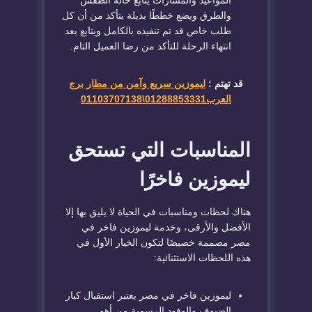
والطرق ويضع خططًا بديلة يتأكد من أن كل
طلب خاص قد تم تنفيذه بالكامل ويتابع بعد
انتهاء الرحلة للتأكد من رضا العميل التام.
قد تهتم :
ليموزين سريع وآمن من مطار برج
العرب01288853331\01103707138
المناسبات التي تستحق
ليموزين فاخرًا
هناك لحظات ومناسبات في الحياة لا يليق بها إلا
الأفضل والأرقى، وخدمة ليموزين فاخر في
مصر مصممة خصيصًا لتكون الخيار الأول في
هذه اللحظات الاستثنائية:
ليموزين فاخر في مصر يعتبر استقبال كبار
الضيوف والوفود الرسمية من أهم