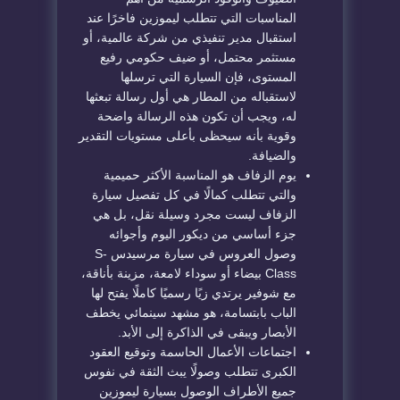
المناسبات التي تتطلب ليموزين فاخرًا عند
استقبال مدير تنفيذي من شركة عالمية، أو
مستثمر محتمل، أو ضيف حكومي رفيع
المستوى، فإن السيارة التي ترسلها
لاستقباله من المطار هي أول رسالة تبعثها
له، ويجب أن تكون هذه الرسالة واضحة
وقوية بأنه سيحظى بأعلى مستويات التقدير
والضيافة.
يوم الزفاف هو المناسبة الأكثر حميمية
والتي تتطلب كمالًا في كل تفصيل سيارة
الزفاف ليست مجرد وسيلة نقل، بل هي
جزء أساسي من ديكور اليوم وأجوائه
وصول العروس في سيارة مرسيدس S-
Class بيضاء أو سوداء لامعة، مزينة بأناقة،
مع شوفير يرتدي زيًا رسميًا كاملًا يفتح لها
الباب بابتسامة، هو مشهد سينمائي يخطف
الأبصار ويبقى في الذاكرة إلى الأبد.
اجتماعات الأعمال الحاسمة وتوقيع العقود
الكبرى تتطلب وصولًا يبث الثقة في نفوس
جميع الأطراف الوصول بسيارة ليموزين