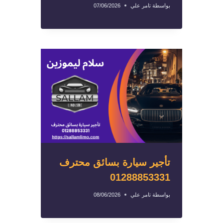
بواسطة
تامر علي
07/06/2026
تأجير سيارة بسائق محترف
01288853331
بواسطة
تامر علي
08/06/2026