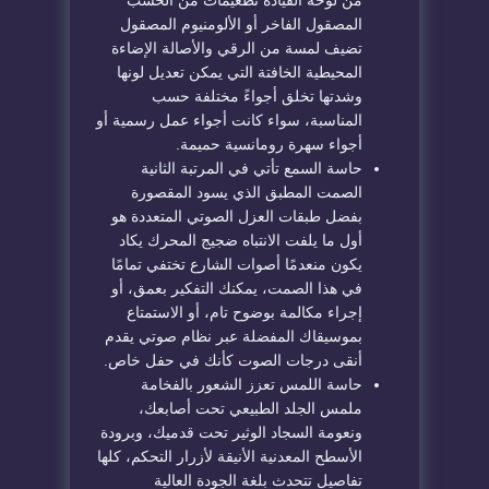
من لوحة القيادة تطعيمات من الخشب
المصقول الفاخر أو الألومنيوم المصقول
تضيف لمسة من الرقي والأصالة الإضاءة
المحيطية الخافتة التي يمكن تعديل لونها
وشدتها تخلق أجواءً مختلفة حسب
المناسبة، سواء كانت أجواء عمل رسمية أو
أجواء سهرة رومانسية حميمة.
حاسة السمع تأتي في المرتبة الثانية
الصمت المطبق الذي يسود المقصورة
بفضل طبقات العزل الصوتي المتعددة هو
أول ما يلفت الانتباه ضجيج المحرك يكاد
يكون منعدمًا أصوات الشارع تختفي تمامًا
في هذا الصمت، يمكنك التفكير بعمق، أو
إجراء مكالمة بوضوح تام، أو الاستمتاع
بموسيقاك المفضلة عبر نظام صوتي يقدم
أنقى درجات الصوت كأنك في حفل خاص.
حاسة اللمس تعزز الشعور بالفخامة
ملمس الجلد الطبيعي تحت أصابعك،
ونعومة السجاد الوثير تحت قدميك، وبرودة
الأسطح المعدنية الأنيقة لأزرار التحكم، كلها
تفاصيل تتحدث بلغة الجودة العالية