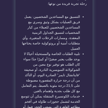
رحلة تجربة فريدة من نوعها:
التنسيق مع المساعدين الشخصيين: يعمل
فريق العمليات بشكل وثيق وسري مع
المساعدين الشخصيين للعملاء من كبار
الشخصيات لتنسيق الجداول الزمنية
المعقدة، ومسارات الرحلات المتغيرة، وأي
متطلبات أمنية أو بروتوكولية خاصة يحتاجها
العميل.
تلبية الطلبات الخاصة والمستحيلة أحيانًا لا
يوجد طلب يعتبر صغيرًا أو كبيرًا جدًا سواء
كان الطلب هو توفير نوع معين من
الشوكولاتة السويسرية النادرة، أو صحيفة
“فاينانشال تايمز” الصادرة اليوم، أو التأكد
من أن درجة حرارة المقصورة مضبوطة
على 21,5 درجة مئوية بالضبط، يتم التعامل
مع كل طلب بجدية واهتمام بالغين.
خدمات الكونسيرج المتنقلة يمكن أن تتوسع
الخدمة لتشمل حجوزات طاولة في أفخم
مطاعم القاهرة التي يصعب الحجز فيها، أو