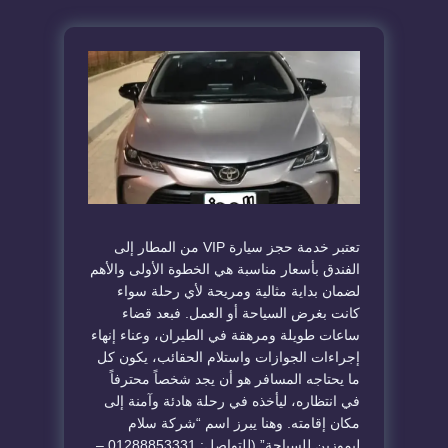
تعتبر خدمة حجز
سيارة VIP من المطار إلى
الفندق بأسعار مناسبة
هي الخطوة الأولى والأهم
لضمان بداية مثالية ومريحة لأي رحلة سواء
كانت بغرض السياحة أو العمل. فبعد قضاء
ساعات طويلة ومرهقة في الطيران، وعناء إنهاء
إجراءات الجوازات واستلام الحقائب، يكون كل
ما يحتاجه المسافر هو أن يجد شخصاً محترفاً
في انتظاره، ليأخذه في رحلة هادئة وآمنة إلى
مكان إقامته. وهنا يبرز اسم “شركة سلام
ليموزين للسياحة” (للتواصل: 01288853331 –