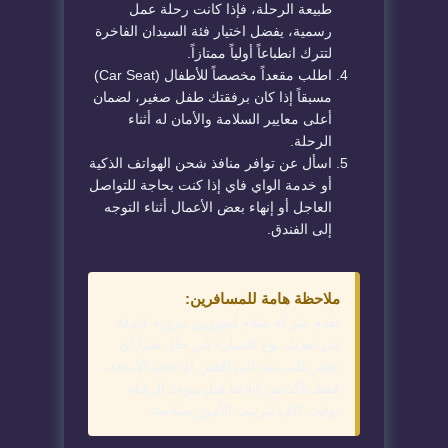
طبيعة الرحلة، فإذا كانت رحلة عمل
رسمية، يفضل اختيار فئة السيدان الفاخرة
لتترك انطباعاً أولياً ممتازاً.
اطلب مقعداً مخصصاً للأطفال (Car Seat)
مسبقاً إذا كان برفقتك طفل صغير، لضمان
أعلى معايير السلامة والأمان له أثناء
الرحلة.
اسأل عن توافر منافذ شحن الهواتف الذكية
أو خدمة الواي فاي إذا كنت بحاجة للتواصل
العاجل أو إنهاء بعض الأعمال أثناء التوجه
إلى الفندق.
ملاحظة هامة للمسافرين:
تقدم شركة سلام ليموزين مرونة كاملة
في تعديل نوع السيارة في حال طرأ أي
تغيير على عدد المرافقين أو حجم الأمتعة،
فقط تأكد من إبلاغنا قبل موعد الرحلة
بوقت كافٍ لترتيب الأمور بسلاسة.