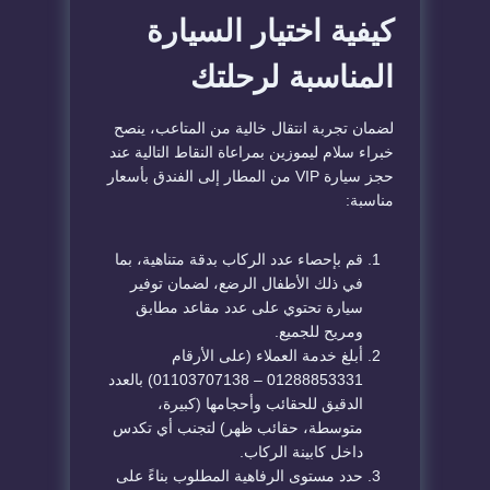
كيفية اختيار
السيارة
المناسبة لرحلتك
لضمان تجربة انتقال خالية من المتاعب، ينصح
خبراء سلام ليموزين بمراعاة النقاط التالية عند
حجز سيارة VIP من المطار إلى الفندق بأسعار
مناسبة:
قم بإحصاء عدد الركاب بدقة متناهية، بما
في ذلك الأطفال الرضع، لضمان توفير
سيارة تحتوي على عدد مقاعد مطابق
ومريح للجميع.
أبلغ خدمة العملاء (على الأرقام
01288853331 – 01103707138) بالعدد
الدقيق للحقائب وأحجامها (كبيرة،
متوسطة، حقائب ظهر) لتجنب أي تكدس
داخل كابينة الركاب.
حدد مستوى الرفاهية المطلوب بناءً على