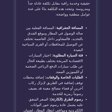
حقيقية وخدمة راقية مقابل تكلفة عادلة جداً
ومدروسة. وتتحدد هذه التكلفة بناءً على عدة
عوامل منطقية وواضحة:
المسافة الجغرافية:
المسافة الفعلية بين
صالة الوصول في المطار وموقع الفندق
بالتحديد، فالمشاوير داخل العاصمة تختلف
عن التوصيل للمحافظات أو القرى السياحية
البعيدة.
فئة السيارة المطلوبة:
اختيار السيارات
الاقتصادية المريحة يختلف بطبيعة الحال
عن طلب سيارات الدفع الرباعي الضخمة
أو الليموزين الممتد.
الطلبات الخاصة والوقفات:
إضافة محطات
توقف إضافية في الطريق لإنزال ركاب
آخرين أو قضاء مصالح معينة قد يضيف
رسوماً رمزية للخدمة.
رسوم الطرق (الكارتة):
السعر المتفق
عليه يشمل عادة رسوم عبور البوابات
الإلكترونية ومواقف انتظار المطار، لضمان