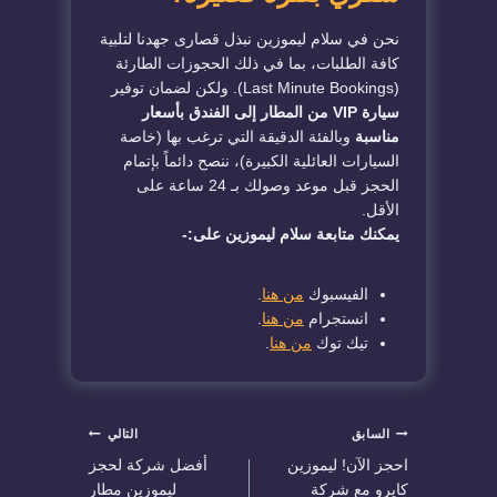
نحن في سلام ليموزين نبذل قصارى جهدنا لتلبية
كافة الطلبات، بما في ذلك الحجوزات الطارئة
(Last Minute Bookings). ولكن لضمان توفير
سيارة VIP من المطار إلى الفندق بأسعار
مناسبة
وبالفئة الدقيقة التي ترغب بها (خاصة
السيارات العائلية الكبيرة)، ننصح دائماً بإتمام
الحجز قبل موعد وصولك بـ 24 ساعة على
الأقل.
يمكنك متابعة سلام ليموزين على:-
الفيسبوك
من هنا
.
انستجرام
من هنا
.
تيك توك
من هنا
.
تصفّح
السابق
التالي
احجز الآن! ليموزين
أفضل شركة لحجز
المقالات
كايرو مع شركة
ليموزين مطار