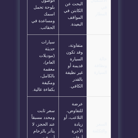
الاستقبال
الوصول
البحث عن
في
بلوحة تحمل
الكابتن في
المطار
اسمك
المواقف
ومساعدة في
البعيدة.
الحقائب.
سيارات
متفاوتة،
حديثة
وقد تكون
(موديلات
حالة
السيارة
العام)،
ونظافة
قديمة أو
معقمة
السيارة
غير نظيفة
بالكامل،
بالقدر
ومكيفة
الكافي.
بكفاءة عالية.
عرضة
للتفاوض،
سعر ثابت
التلاعب، أو
ومحدد مسبقاً
السعر
زيادة
عند الحجز، لا
والتكلفة
الأجرة
يتأثر بالزحام
أوقات
أو وقت