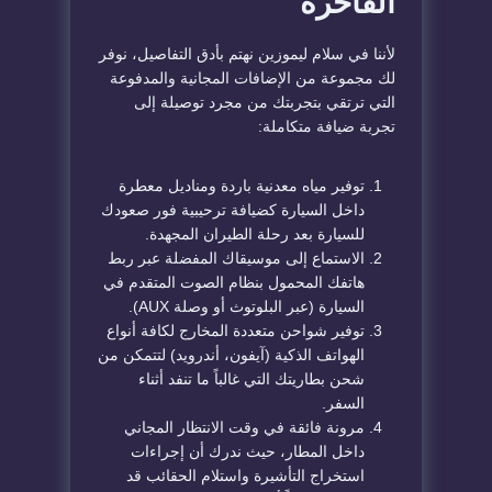
الفاخرة
لأننا في سلام ليموزين نهتم بأدق التفاصيل، نوفر
لك مجموعة من الإضافات المجانية والمدفوعة
التي ترتقي بتجربتك من مجرد توصيلة إلى
تجربة ضيافة متكاملة:
توفير مياه معدنية باردة ومناديل معطرة
داخل السيارة كضيافة ترحيبية فور صعودك
للسيارة بعد رحلة الطيران المجهدة.
الاستماع إلى موسيقاك المفضلة عبر ربط
هاتفك المحمول بنظام الصوت المتقدم في
السيارة (عبر البلوتوث أو وصلة AUX).
توفير شواحن متعددة المخارج لكافة أنواع
الهواتف الذكية (آيفون، أندرويد) لتتمكن من
شحن بطاريتك التي غالباً ما تنفد أثناء
السفر.
مرونة فائقة في وقت الانتظار المجاني
داخل المطار، حيث ندرك أن إجراءات
استخراج التأشيرة واستلام الحقائب قد