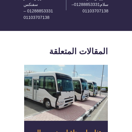
سلام01288853331–
سفنكس
01288853331 –
01103707138
01103707138
المقالات المتعلقة