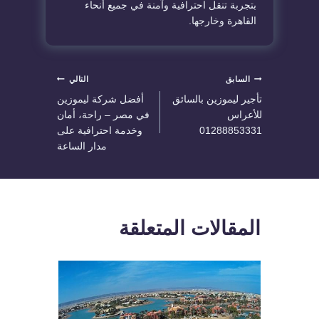
بتجربة تنقل احترافية وآمنة في جميع أنحاء
القاهرة وخارجها.
تصفّح
السابق
التالي
تأجير ليموزين بالسائق
أفضل شركة ليموزين
المقالات
للأعراس
في مصر – راحة، أمان
01288853331
وخدمة احترافية على
مدار الساعة
المقالات المتعلقة