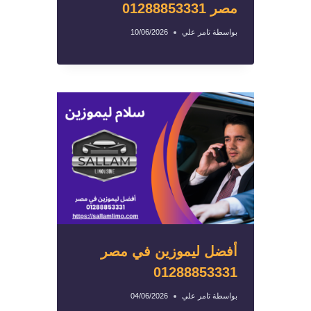
مصر 01288853331
بواسطة
تامر علي
10/06/2026
أفضل ليموزين في مصر
01288853331
بواسطة
تامر علي
04/06/2026