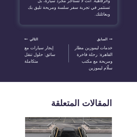
والرفاهية. أنت لا تستأجر مجرد سيارة، بل
تستثمر في تجربة سفر سلسة ومريحة تليق بك
وبعائلتك.
تصفّح
السابق
التالي
خدمات ليموزين مطار
إيجار سيارات مع
المقالات
القاهرة: رحلة فاخرة
سائق: حلول تنقل
ومريحة مع مكتب
متكاملة
سلّام ليموزين
المقالات المتعلقة