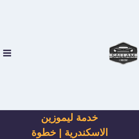
لتجاوز
لى
لمحتوى
خدمة ليموزين
الاسكندرية | خطوة