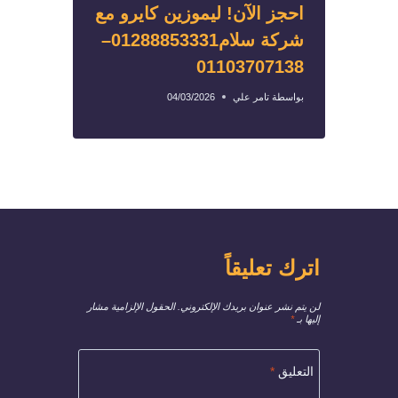
احجز الآن! ليموزين كايرو مع
شركة سلام01288853331–
01103707138
بواسطة
تامر علي
04/03/2026
اترك تعليقاً
لن يتم نشر عنوان بريدك الإلكتروني.
الحقول الإلزامية مشار
إليها بـ
*
التعليق
*