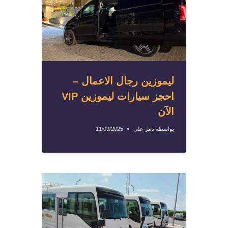
ليموزين رجال الاعمال –
احجز سيارات ليموزين VIP
الآن
بواسطة
تامر علي
11/09/2025