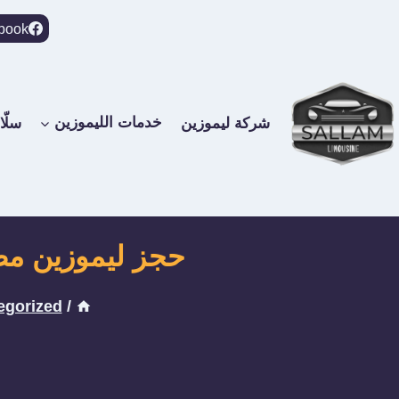
لتجاوز
book
لى
لمحتوى
شركة ليموزين
خدمات الليموزين
سلّا
حجز ليموزين مطار سفنكس: أ
egorized
/