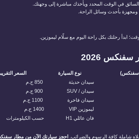
لسائق في الوقت المحدد ويأخذك مباشرة إلى وجهتك.
 ومجهزة بأحدث وسائل الراحة.
قت؛ ابدأ رحلتك بكل راحة اليوم مع سلّام ليموزين.
سفنكس 2026
 سفنكس)
نوع السيارة
السعر التقريب
سيدان حديثة
850 ج.م
سيدان / SUV
900 ج.م
سيدان فاخرة
1100 ج.م
ليموزين VIP
1400 ج.م
فان عائلي H1
حسب الكيلومترات
علاه شاملة كافة الرسوم والضرائب.
احجز سيارتك الآن من مطار سفن