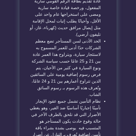
عادة تقديم بطاقة الرقم القومي سارية
المفعول، ورخصة قيادة خاصة سارية
ومضى على استخراجها عام واحد على
الأقل، وأحيانًا يطلب إثبات لمحل الإقامة
مثل إيصال مرافق حديث (كهرباء، غاز، أو
تليفون أرضي).
الحد الأدنى لسن المستأجر تضع معظم
الشركات حدًا أدنى للعمر المسموح به
لاستئجار سيارة، ويتراوح هذا العمر عادة
بين 21 و 25 عامًا حسب سياسة الشركة
ونوع السيارة في كثير من الأحيان، يتم
فرض رسوم إضافية يومية على السائقين
الذين تتراوح أعمارهم بين 21 و 24 عامًا،
وتُعرف هذه الرسوم بـ رسوم السائق
الشاب.
نظام التأمين تشمل جميع عقود الإيجار
تأمينًا إجباريًا أساسيًا ضد الغير، وهو يغطي
الأضرار التي قد تلحق بالطرف الآخر في
حالة وقوع حادث يكون المستأجر هو
المتسبب فيه يوصى بشدة بشراء باقة
تأمين إضافية تُعرف بـ التنازل عن أضرار