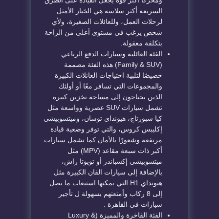
ومحركًا أكثر قوة يجعل القيادة على الطرق
السريعة أكثر سلاسة هي الخيار الأمثل
لرحلات العمل، وللعائلات الصغيرة، ولأي
شخص يرغب في مستوى أعلى من الراحة
بتكلفة معقولة.
الفئة العائلية وسيارات الدفع الرباعي
(Family & SUV) هذه الفئة مصممة
خصيصًا لتلبية احتياجات العائلات الكبيرة
والمجموعات التي تسافر معًا أو أولئك
الذين يحتاجون إلى مساحة تخزين كبيرة
تشمل سيارات SUV عصرية وواسعة مثل
كيا سبورتاج، هيونداي توسان، وميتسوبيشي
إكليبس كروس، والتي توفر وضعية قيادة
مرتفعة وشعورًا بالأمان كما تشمل سيارات
أكبر ذات سبعة مقاعد (MPV) مثل
ميتسوبيشي إكسباندر أو تويوتا راش،
بالإضافة إلى سيارات الفان الكبيرة مثل
هيونداي H1 التي يمكنها استيعاب ما يصل
إلى 8 ركاب وأمتعتهم بسهولة ل تأجير
سيارات في القاهرة .
الفئة الفاخرة والمميزة (Luxury &