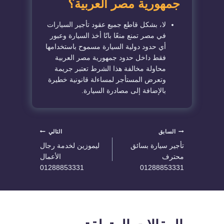
جمهورية مصر العربية؟
لا، بشكل قاطع جميع عقود تأجير السيارات
في مصر تمنع منعًا باتًا أخذ السيارة وعبور
أي حدود دولية السيارة مسموح باستخدامها
فقط داخل حدود جمهورية مصر العربية
محاولة مخالفة هذا الشرط تعتبر جريمة
وتعرض المستأجر لمساءلة قانونية خطيرة
بالإضافة إلى مصادرة السيارة.
تصفّح
السابق
التالي
تأجير سيارة بسائق
ليموزين لخدمة رجال
المقالات
محترف
الأعمال
01288853331
01288853331