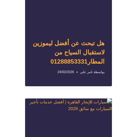
هل تبحث عن أفضل ليموزين
لاستقبال السياح من
المطار01288853331
بواسطة
تامر علي
24/02/2026