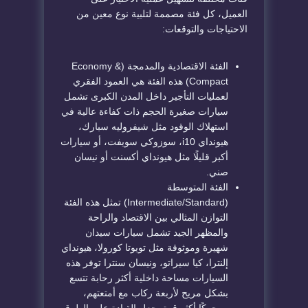
العميل، كل فئة مصممة لتلبية نوع معين من
الاحتياجات والتوقعات:
الفئة الاقتصادية والمدمجة (Economy &
Compact) هذه الفئة هي العمود الفقري
لعمليات التأجير داخل المدن الكبرى تشمل
سيارات صغيرة الحجم ذات كفاءة عالية في
استهلاك الوقود مثل شيفروليه سبارك،
هيونداي i10، سوزوكي سويفت، أو سيارات
أكبر قليلًا مثل هيونداي أكسنت أو نيسان
صني.
الفئة المتوسطة
(Intermediate/Standard) تمثل هذه الفئة
التوازن المثالي بين الاقتصاد والراحة
والمظهر الجيد تشمل سيارات سيدان
شهيرة وموثوقة مثل تويوتا كورولا، هيونداي
إلنترا، كيا سيراتو، ونيسان سنترا توفر هذه
السيارات مساحة داخلية أكثر رحابة تتسع
بشكل مريح لأربعة ركاب مع أمتعتهم،