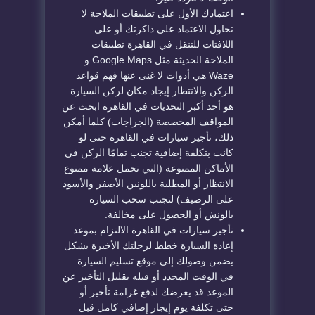
اعتمادك الأول على تطبيقات الملاحة لا
تحاول الاعتماد على ذاكرتك أو على
اللافتات للتنقل في القاهرة تطبيقات
الملاحة الحديثة مثل Google Maps و
Waze هي أدوات لا غنى عنها فهم قواعد
الركن والانتظار إيجاد مكان لركن السيارة
هو أحد أكبر التحديات في القاهرة ابحث عن
المواقف المخصصة (الجراجات) كلما أمكن
ذلك، تأجير سيارات في القاهرة حتى لو
كانت بتكلفة إضافية تجنب تمامًا الركن في
الأماكن الممنوعة (التي تحمل علامة ممنوع
الانتظار أو المطلية باللونين الأصفر والأسود
على الرصيف) لتجنب سحب السيارة
بالونش أو الحصول على مخالفة.
تأجير سيارات في القاهرة الالتزام بموعد
إعادة السيارة خطط لرحلتك الأخيرة بشكل
يضمن وصولك إلى موقع تسليم السيارة
في الوقت المحدد أو قبله بقليل التأخير عن
الموعد قد يعرضك لدفع غرامة تأخير أو
حتى تكلفة يوم إيجار إضافي كامل قبل