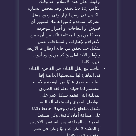
توقيعك على عقد الاستلام، خذ وقتك
الكافي (10-15 دقيقة) وقم بفحص السيارة
بالكامل في وضح النهار وفي وجود ممثل
الشركة استخدم كاميرا هاتفك لتصوير أي
خدوش أو انبعاجات أو أضرار موجودة
مسبقًا من زوايا مختلفة تأكد من أن جميع
الأضواء والإشارات والمساحات تعمل
بشكل جيد تحقق من حالة الإطارات الأربعة
والإطار الاحتياطي وتأكد من وجود أدوات
تغييره كاملة.
التأقلم مع إيقاع القيادة في القاهرة: القيادة
في القاهرة لها شخصيتها الخاصة إنها
تتطلب مستوى عاليًا من اليقظة والانتباه
المستمر لما حولك تعلم لغة الطريق
المحلية التي تعتمد بشكل كبير على
التواصل البصري واستخدام آلة التنبيه
بشكل متقطع لإعلان وجودك حافظ دائمًا
على مسافة أمان كافية، وكن مستعدًا
للتصرفات المفاجئة من السائقين الآخرين
أو المشاة لا تكن عدوانيًا ولكن في نفس
الوقت لا تتردد كثيرًا.