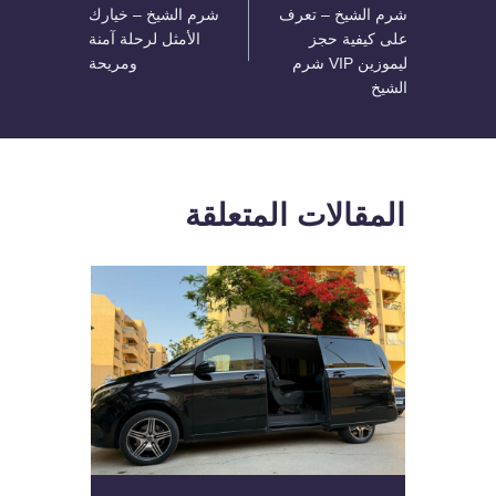
المقالات
شرم الشيخ – تعرف
شرم الشيخ – خيارك
على كيفية حجز
الأمثل لرحلة آمنة
ليموزين VIP شرم
ومريحة
الشيخ
المقالات المتعلقة