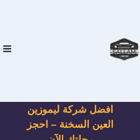
لتجاوز
لى
لمحتوى
افضل شركة ليموزين
العين السخنة – احجز
رحلتك الآن