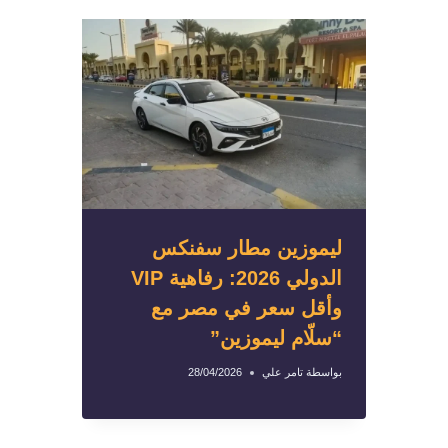
ليموزين مطار سفنكس
الدولي 2026: رفاهية VIP
وأقل سعر في مصر مع
“سلّام ليموزين”
بواسطة
تامر علي
28/04/2026