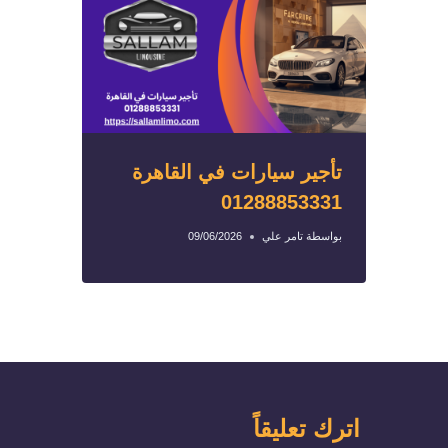
تأجير سيارات في القاهرة
01288853331
بواسطة
تامر علي
09/06/2026
اترك تعليقاً