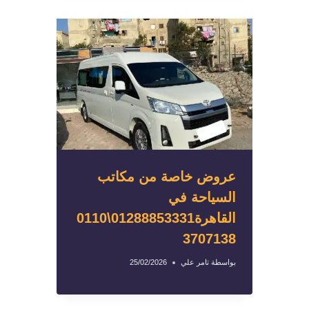
عروض خاصة من مكاتب
السياحة في
القاهرة01288853331\0110
3707138
بواسطة
تامر علي
25/02/2026