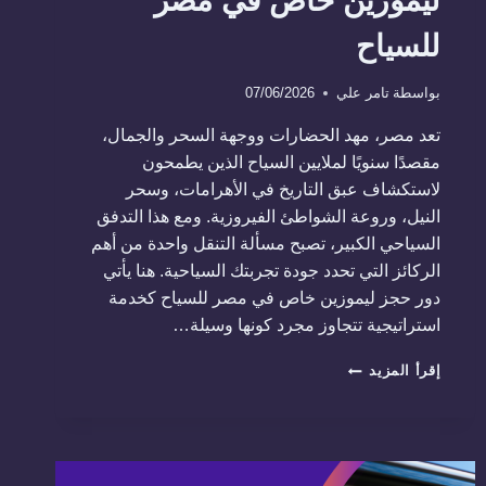
ليموزين خاص في مصر
للسياح
بواسطة
تامر علي
07/06/2026
تعد مصر، مهد الحضارات ووجهة السحر والجمال،
مقصدًا سنويًا لملايين السياح الذين يطمحون
لاستكشاف عبق التاريخ في الأهرامات، وسحر
النيل، وروعة الشواطئ الفيروزية. ومع هذا التدفق
السياحي الكبير، تصبح مسألة التنقل واحدة من أهم
الركائز التي تحدد جودة تجربتك السياحية. هنا يأتي
دور حجز ليموزين خاص في مصر للسياح كخدمة
استراتيجية تتجاوز مجرد كونها وسيلة…
لا
إقرأ المزيد
تترك
تنقلك
للمصادفة!
دليلك
الشامل