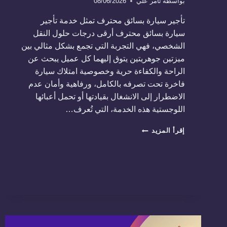
بواسطة
تامر علي
08/06/2026
تأجير سيارة بسائق محترف تمثل خدمة تأجير
سيارة بسائق محترف أرقى درجات حلول النقل
الشخصي، فهي التجربة التي تجمع بشكل مثالي بين
ميزتين جوهريتين يتوق إليهما كل عميل يبحث عن
الراحة والكفاءة حرية وخصوصية امتلاك سيارة
فاخرة تحت تصرفه بالكامل، ورفاهية وأمان عدم
الاضطرار إلى الانشغال بقيادتها أو تحمل أعبائها
اللوجستية هذه الخدمة، التي تُعرف…
تأجير
إقرأ المزيد
سيارة
بسائق
محترف
01288853331