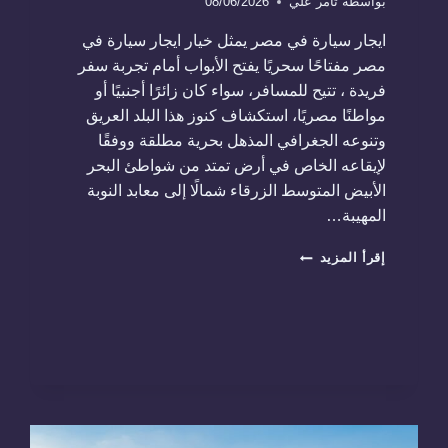
بواسطة
تامر علي
08/06/2026
ايجار سيارة في مصر يمثل خيار ايجار سيارة في
مصر مفتاحًا سحريًا يفتح الأبواب أمام تجربة سفر
فريدة ، تتيح للمسافر، سواء كان زائرًا أجنبيًا أو
مواطنًا مصريًا، استكشاف كنوز هذا البلد العريق
وتنوعه الجغرافي المذهل بحرية مطلقة ووفقًا
لإيقاعه الخاص في أرض تمتد من شواطئ البحر
الأبيض المتوسط الزرقاء شمالًا إلى معابد النوبة
المهيبة…
ايجار
إقرأ المزيد
سيارة
في
مصر
01288853331