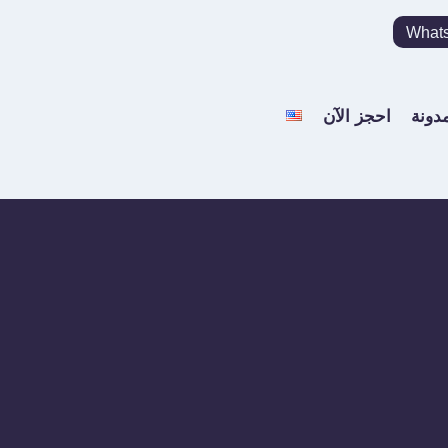
What
مدونة
احجز الآن