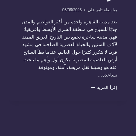
بواسطة
تامر علي
05/06/2026
تعد مدينة القاهرة واحدة من أكثر العواصم والمدن
جذبًا للسياح في منطقة الشرق الأوسط وإفريقيا؛
فهي مدينة ساحرة تجمع بين التاريخ العريق الممتد
لآلاف السنين والحياة العصرية الصاخبة في مشهد
فريد لا يتكرر كثيرًا حول العالم. عندما يطأ السائح
أرض العاصمة المصرية، يكون أول وأهم ما يبحث
عنه هو وسيلة نقل مريحة، آمنة، وموثوقة
تساعده…
الدليل
إقرأ المزيد
الشامل
لاختيار
أفضل
خدمة
ليموزين
في
القاهرة
للسياح