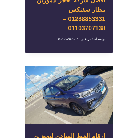
أفضل شركة لحجز ليموزين
مطار سفنكس
01288853331 –
01103707138
بواسطة
تامر علي
06/03/2026
ارقام الخط الساخن ليموزين