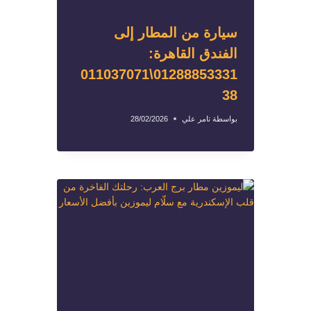
سيارة من المطار إلى
الفندق القاهرة:
01288853331\011037071
38
بواسطة
تامر علي
28/02/2026