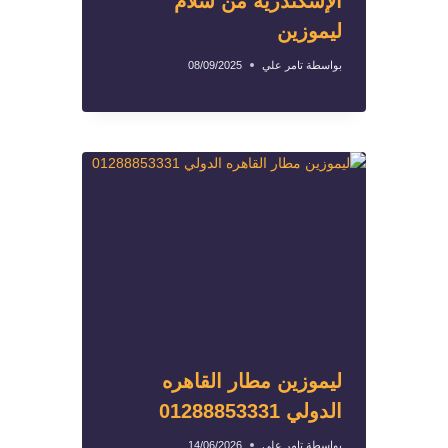
الإسكندرية من سلام
ليموزين
بواسطة
تامر علي
08/09/2025
ليموزين مطار القاهره
الدولي 01288853331
بواسطة
تامر علي
14/06/2026