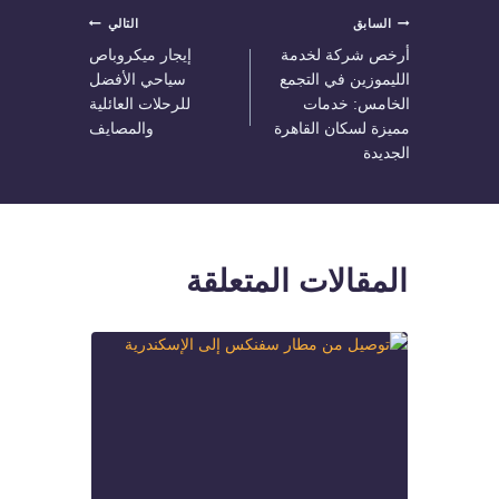
تصفّح
السابق
التالي
أرخص شركة لخدمة
إيجار ميكروباص
المقالات
الليموزين في التجمع
سياحي الأفضل
الخامس: خدمات
للرحلات العائلية
مميزة لسكان القاهرة
والمصايف
الجديدة
المقالات المتعلقة