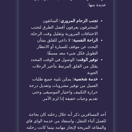
عديدة منها:
تجنب الزحام المروري:
السائقون
المحترفون يعرفون أفضل الطرق لتجنب
الاختناقات المرورية وتقليل وقت الرحلة.
الراحة النفسية:
لا داعي للقلق بشأن
البحث عن موقف للسيارة أو الانتظار
الطويل فكل شيء معد مسبقًا.
توفير الوقت:
الوصول في الوقت المحدد
يقلل من القلق المرتبط بتأخير الرحلات
الجوية.
خدمة شخصية:
يمكن تلبية جميع طلبات
العميل من توفير مشروبات وتعديل درجة
حرارة التكييف واختيار الموسيقى وحتى
تقديم وجبات خفيفة إذا لزم الأمر.
أحد المسافرين ذكر أنه خلال رحلته كان بحاجة
للعمل أثناء التنقل، واستفاد من خدمة الواي فاي
والمقاعد المريحة لإنجاز مهامه بينما كانت رحلته