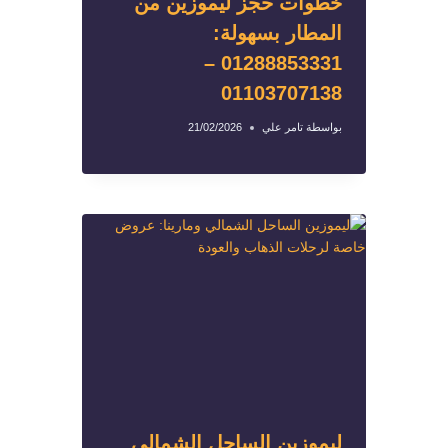
خطوات حجز ليموزين من
المطار بسهولة:
01288853331 –
01103707138
بواسطة
تامر علي
21/02/2026
ليموزين الساحل الشمالي