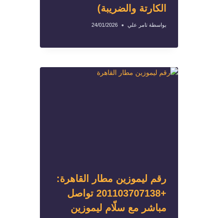
الكارتة والضريبة)
بواسطة
تامر علي
24/01/2026
رقم ليموزين مطار القاهرة:
+201103707138 تواصل
مباشر مع سلّام ليموزين