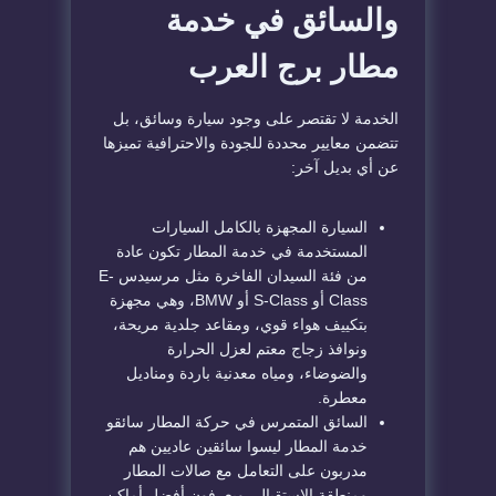
والسائق في خدمة
مطار برج العرب
الخدمة لا تقتصر على وجود سيارة وسائق، بل
تتضمن معايير محددة للجودة والاحترافية تميزها
عن أي بديل آخر:
السيارة المجهزة بالكامل السيارات
المستخدمة في خدمة المطار تكون عادة
من فئة السيدان الفاخرة مثل مرسيدس E-
Class أو S-Class أو BMW، وهي مجهزة
بتكييف هواء قوي، ومقاعد جلدية مريحة،
ونوافذ زجاج معتم لعزل الحرارة
والضوضاء، ومياه معدنية باردة ومناديل
معطرة.
السائق المتمرس في حركة المطار سائقو
خدمة المطار ليسوا سائقين عاديين هم
مدربون على التعامل مع صالات المطار
ومنطقة الاستقبال، ويعرفون أفضل أماكن