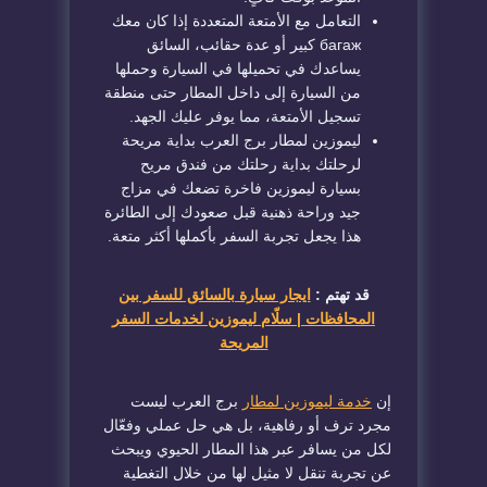
التعامل مع الأمتعة المتعددة إذا كان معك
багаж كبير أو عدة حقائب، السائق
يساعدك في تحميلها في السيارة وحملها
من السيارة إلى داخل المطار حتى منطقة
تسجيل الأمتعة، مما يوفر عليك الجهد.
ليموزين لمطار برج العرب بداية مريحة
لرحلتك بداية رحلتك من فندق مريح
بسيارة ليموزين فاخرة تضعك في مزاج
جيد وراحة ذهنية قبل صعودك إلى الطائرة
هذا يجعل تجربة السفر بأكملها أكثر متعة.
قد تهتم :
ايجار سيارة بالسائق للسفر بين
المحافظات | سلّام ليموزين لخدمات السفر
المريحة
إن
خدمة ليموزين لمطار
برج العرب ليست
مجرد ترف أو رفاهية، بل هي حل عملي وفعّال
لكل من يسافر عبر هذا المطار الحيوي ويبحث
عن تجربة تنقل لا مثيل لها من خلال التغطية