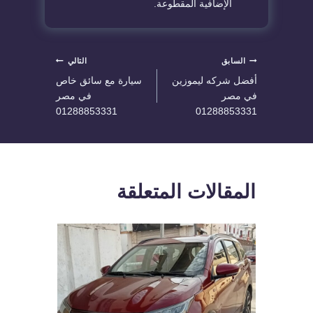
الإضافية المقطوعة.
تصفّح
السابق
التالي
أفضل شركه ليموزين
سيارة مع سائق خاص
المقالات
في مصر
في مصر
01288853331
01288853331
المقالات المتعلقة