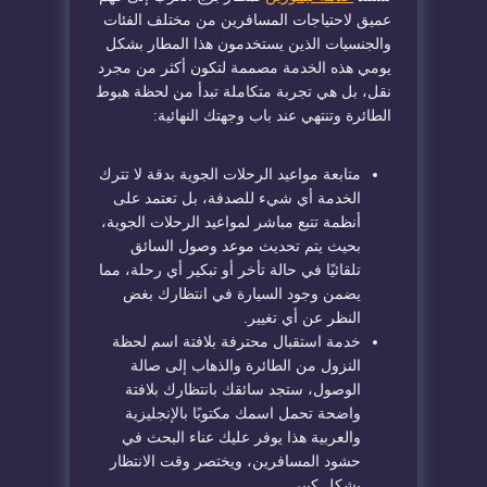
عميق لاحتياجات المسافرين من مختلف الفئات
والجنسيات الذين يستخدمون هذا المطار بشكل
يومي هذه الخدمة مصممة لتكون أكثر من مجرد
نقل، بل هي تجربة متكاملة تبدأ من لحظة هبوط
الطائرة وتنتهي عند باب وجهتك النهائية:
متابعة مواعيد الرحلات الجوية بدقة لا تترك
الخدمة أي شيء للصدفة، بل تعتمد على
أنظمة تتبع مباشر لمواعيد الرحلات الجوية،
بحيث يتم تحديث موعد وصول السائق
تلقائيًا في حالة تأخر أو تبكير أي رحلة، مما
يضمن وجود السيارة في انتظارك بغض
النظر عن أي تغيير.
خدمة استقبال محترفة بلافتة اسم لحظة
النزول من الطائرة والذهاب إلى صالة
الوصول، ستجد سائقك بانتظارك بلافتة
واضحة تحمل اسمك مكتوبًا بالإنجليزية
والعربية هذا يوفر عليك عناء البحث في
حشود المسافرين، ويختصر وقت الانتظار
بشكل كبير.