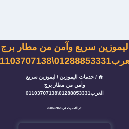
ليموزين سريع وآمن من مطار برج
012888533\01103707138
/
خدمات اليموزين
/
ليموزين سريع
وآمن من مطار برج
العرب01288853331\01103707138
تم التحديث في
26/02/2026