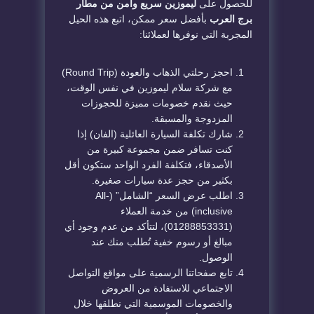
للحصول على
ليموزين سريع وآمن من مطار
برج العرب
بأفضل سعر ممكن، اتبع هذه الحيل
المجربة التي نوفرها لعملائنا:
احجز رحلتي الذهاب والعودة (Round Trip)
مع شركة سلام ليموزين في نفس الوقت،
حيث نقدم خصومات مميزة للحجوزات
المزدوجة والمسبقة.
شارك تكلفة السيارة العائلية (الفان) إذا
كنت تسافر ضمن مجموعة كبيرة من
الأصدقاء، فتكلفة الفرد الواحد ستكون أقل
بكثير من حجز عدة سيارات صغيرة.
اطلب عرض السعر “الشامل” (All-
inclusive) من خدمة العملاء
(01288853331)، لتتأكد من عدم وجود أي
مبالغ أو رسوم خفية تُطلب منك عند
الوصول.
تابع صفحاتنا الرسمية على مواقع التواصل
الاجتماعي للاستفادة من العروض
والخصومات الموسمية التي نطلقها خلال