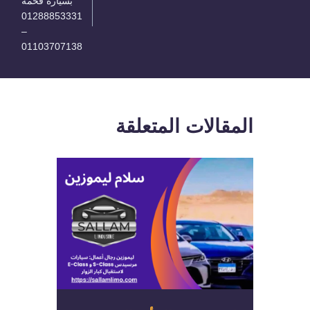
بسيارة فخمة
01288853331
–
01103707138
المقالات المتعلقة