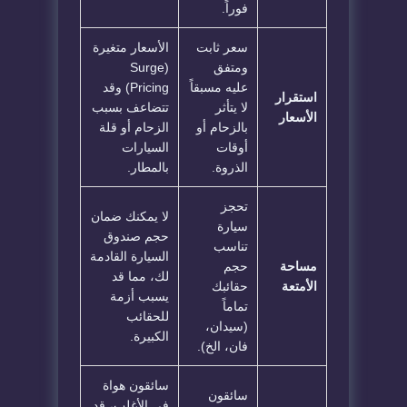
فوراً.
سعر ثابت
الأسعار متغيرة
ومتفق
(Surge
عليه مسبقاً
Pricing) وقد
استقرار
لا يتأثر
تتضاعف بسبب
الأسعار
بالزحام أو
الزحام أو قلة
أوقات
السيارات
الذروة.
بالمطار.
تحجز
لا يمكنك ضمان
سيارة
حجم صندوق
تناسب
السيارة القادمة
مساحة
حجم
لك، مما قد
الأمتعة
حقائبك
يسبب أزمة
تماماً
للحقائب
(سيدان،
الكبيرة.
فان، الخ).
سائقون هواة
سائقون
في الأغلب، قد