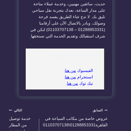
حديث، سائقين مهنيين، وخدمة عملاء متاحة
على مدار الساعة، نعدك بتجربة نقل سياحي
تليق بك. لا تدع عناء الطريق يفسد فرحة
وصولك، وبادر بالاتصال الآن على أرقامنا
(01288853331 – 01103707138) لنكن في
شرف استقبالك وتقديم الخدمة التي تستحقها.
يمكنك متابعة سلام ليموزين على:-
الفيسبوك
من هنا
.
انستجرام
من هنا
.
تيك توك
من هنا
.
تصفّح
السابق
التالي
عروض خاصة من مكاتب السياحة في
خدمة توصيل
المقالات
القاهرة01288853331\01103707138
من المطار