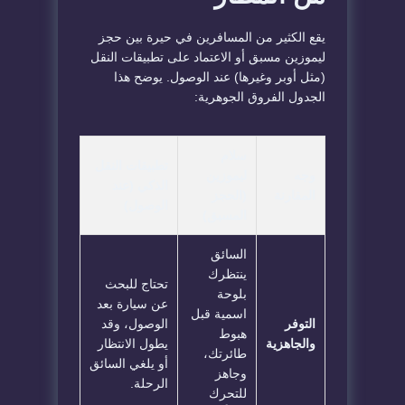
يقع الكثير من المسافرين في حيرة بين حجز
ليموزين مسبق أو الاعتماد على تطبيقات النقل
(مثل أوبر وغيرها) عند الوصول. يوضح هذا
الجدول الفروق الجوهرية:
سلام
تطبيقات النقل
وجه
ليموزين
الذكي (عند
المقارنة
(الحجز
الوصول)
المسبق)
السائق
ينتظرك
تحتاج للبحث
بلوحة
عن سيارة بعد
اسمية قبل
التوفر
الوصول، وقد
هبوط
والجاهزية
يطول الانتظار
طائرتك،
أو يلغي السائق
وجاهز
الرحلة.
للتحرك