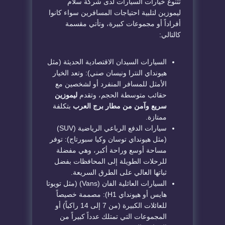
تتنوع خيارات السيارات لدى شركة سلام
ليموزين لتلبية احتياجات المسافرين سواء كانوا
أفراداً أو مجموعات كبيرة، وتأتي مقسمة
كالتالي:
السيارات السيدان الاقتصادية الحديثة (مثل
هيونداي النترا ونيسان صني): وتعد الخيار
الأمثل للمسافر المنفرد أو لشخصين مع
حقائب متوسطة الحجم، وتقدم
ليموزين
سريع وآمن من مطار برج العرب
بتكلفة
ممتازة.
سيارات الدفع الرباعي الرياضية (SUV)
(مثل هيونداي توسان وكيا سبورتاج): توفر
مساحة أوسع وراحة أكبر، وهي مفضلة
للرحلات الطويلة إلى المحافظات بفضل
ثباتها العالي على الطرق السريعة.
السيارات العائلية الفان (Vans) (مثل تويوتا
هايس أو هيونداي H1): مصممة خصيصاً
للعائلات الكبيرة (من 7 إلى 14 راكباً) أو
المجموعات التي تمتلك عدداً كبيراً من