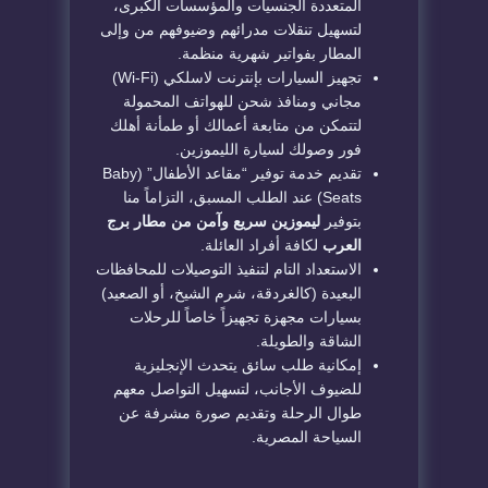
المتعددة الجنسيات والمؤسسات الكبرى،
لتسهيل تنقلات مدرائهم وضيوفهم من وإلى
المطار بفواتير شهرية منظمة.
تجهيز السيارات بإنترنت لاسلكي (Wi-Fi)
مجاني ومنافذ شحن للهواتف المحمولة
لتتمكن من متابعة أعمالك أو طمأنة أهلك
فور وصولك لسيارة الليموزين.
تقديم خدمة توفير “مقاعد الأطفال” (Baby
Seats) عند الطلب المسبق، التزاماً منا
بتوفير
ليموزين سريع وآمن من مطار برج
العرب
لكافة أفراد العائلة.
الاستعداد التام لتنفيذ التوصيلات للمحافظات
البعيدة (كالغردقة، شرم الشيخ، أو الصعيد)
بسيارات مجهزة تجهيزاً خاصاً للرحلات
الشاقة والطويلة.
إمكانية طلب سائق يتحدث الإنجليزية
للضيوف الأجانب، لتسهيل التواصل معهم
طوال الرحلة وتقديم صورة مشرفة عن
السياحة المصرية.