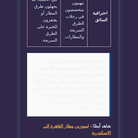
مهنيون
يجهلون طرق
متخصصون
احترافية
المطار أو
في رحلات
السائق
يفتقرون
الطرق
للخبرة على
السريعة
الطرق
والمطارات.
السريعة.
ملاحظة هامة للمسافرين:
لضمان
الحصول على
ليموزين سريع وآمن من
مطار برج العرب
، ننصح في شركة سلام
ليموزين بإجراء حجزك قبل موعد الرحلة
بـ 24 إلى 48 ساعة على الأقل، خاصة في
مواسم الإجازات الصيفية والأعياد حيث
يرتفع الطلب بشكل كبير جداً على
السيارات العائلية.
شاهد أيضًا:-
ليموزين مطار القاهرة الي
الاسكندرية