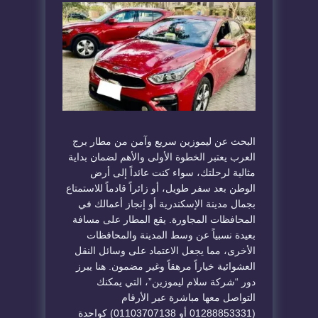
البحث عن ليموزين سريع وآمن من مطار برج
العرب يعتبر الخطوة الأولى والأهم لضمان بداية
مثالية لرحلتك، سواء كنت عائداً إلى أرض
الوطن بعد سفر طويل، أو زائراً قادماً للاستمتاع
بجمال مدينة الإسكندرية أو إنجاز أعمالك في
المحافظات المجاورة. يقع المطار على مسافة
بعيدة نسبياً عن وسط المدينة والمحافظات
الأخرى، مما يجعل الاعتماد على وسائل النقل
العشوائية خياراً مرهقاً وغير مضمون. هنا يبرز
دور “شركة سلام ليموزين”، التي يمكنك
التواصل معها مباشرة عبر الأرقام
(01288853331 أو 01103707138) كواحدة