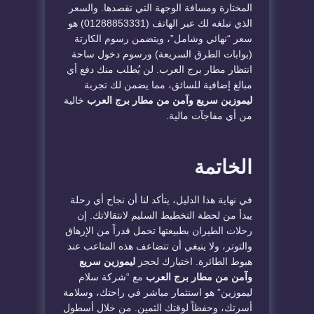
المختارة ومسافة الوجهة التي تقصدها. والسعر
الذي نبلغه لك عبر الهاتف (01288853331) هو
سعر “نهائي وشامل”، ويتضمن رسوم الكارتة
(بوابات الطرق السريعة) ورسوم دخول ساحة
انتظار مطار برج العرب. لن يُطلب منك دفع أي
مبالغ إضافية للسائق، مما يضمن لك تجربة
ليموزين سريع وآمن من مطار برج العرب
خالية
من أي مفاجآت مالية.
الخاتمة
في نهاية هذا الدليل، يتأكد لنا أن نجاح أي رحلة
يبدأ من لحظة التخطيط السليم لانتقالاتك. إن
رحلات الطيران بطبيعتها تحمل قدراً من الإرهاق
والتوتر، ولا ينبغي أن تتضاعف هذه المتاعب عند
هبوط الطائرة. اختيارك لحجز
ليموزين سريع
وآمن من مطار برج العرب
مع “شركة سلام
ليموزين” هو استثمار مباشر في راحتك، وسلامة
أسرتك، وحفظاً لوقتك الثمين. من خلال أسطول