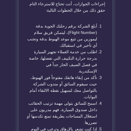
إجراءات الجوازات، أنت تحتاج للاسترخاء التام.
حقق ذلك من خلال الخطوات التالية:
أبلغ الشركة برقم رحلتك الجوية بدقة
(Flight Number)، ليتمكن فريق سلام
ليموزين من تتبع موعد الهبوط بدقة وتجنب
أي تأخير في استقبالك.
اطلب من خدمة العملاء تجهيز السيارة
بدرجة حرارة التكييف التي تفضلها، خاصة
في فصل الصيف الحار جداً في
الإسكندرية.
تأكد من إبقاء هاتفك مفتوحاً فور الهبوط،
حيث سيقوم السائق أو مندوب الشركة
بالتواصل معك لتسهيل نقطة الالتقاء أمام
البوابات.
اسمح للسائق بتولي مهمة ترتيب الحقائب
داخل صندوق السيارة، فهم مدربون على
استغلال المساحات بطريقة تمنع تكدسها أو
تضررها.
إذا كنت تشعر بالإرهاق وترغب في النوم