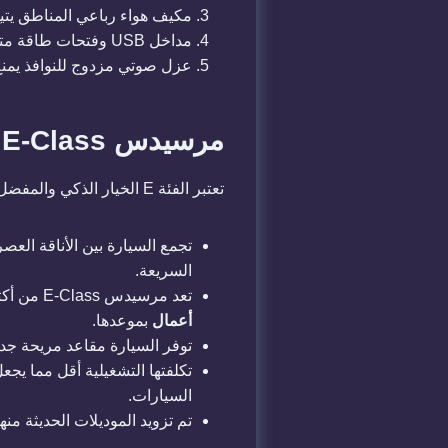
​مكيف هواء رباعي المناطق يتي
​مداخل USB وفتحات طاقة متعددة تناسب كافة أنواع الحواسب المحمولة والأجهزة اللوحية المستخدمة في قطاع
​عزل صوتي مزدوج للنوافذ يمنع 
​مرسيدس E-Class: التوازن المثالي بين الرفاهية والعملية
​تعتبر الفئة E الخيار الذكي والمفضل للعديد من الشركات التي تطلب خدمة
​تجمع السيارة بين الأناقة العص
السريعة.
​تعد مرسيدس E-Class من أكثر السيارات كفاءة في استهلاك الوقود والمناورة داخل الزحام مما يضمن وصول خدمة
أعمال
بموعدها.
​توفر السيارة مقاعد مريحة جداً
​تكلفتها التشغيلية أقل مما ي
السيارات.
​تم تزويد الموديلات الحديثة 