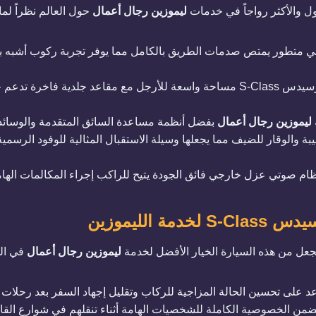
ليموزين رجال أعمال
حول العالم نظراً لما
هوائي متطور يمتص صدمات الطريق بالكامل مما يوفر تجربة ركوب أشبه
​توفر المقصورة الخلفية في مرسيدس S-Class مساحة واسعة للأرجل مع مقاعد جلدية
ة
ليموزين رجال أعمال
بفضل أنظمة مساعدة السائق المتقدمة والوسائد ا
بالهيبة والوقار للضيف مما يجعلها وسيلة الاستقبال المثالية للوفود الر
م صوتي عزل خارجي فائق الجودة يتيح للراكب إجراء المكالمات اله
ة الليموزين
ي تجعل من هذه السيارة الخيار الأفضل لخدمة
ليموزين رجال أعمال
في الم
 على تحسين الحالة المزاجية للركاب وتقليل إجهاد السفر بعد رحلات ا
ة تضمن الخصوصية الكاملة للشخصيات الهامة أثناء تنقلهم في شوارع الق