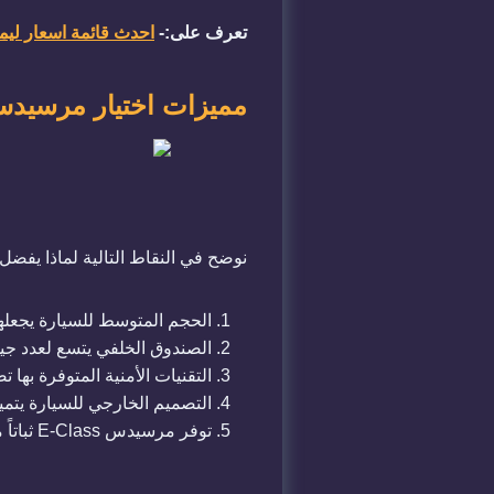
تعرف على:-
احدث قائمة اسعار ليموزين مطار القاهر
​مميزات اختيار مرسيدس E-Class لاستقبال ال
​نوضح في النقاط التالية لماذا يفض
​الحجم المتوسط للسيارة يجعل
​الصندوق الخلفي يتسع لعدد ج
​التقنيات الأمنية المتوفرة به
​التصميم الخارجي للسيارة يتمي
​توفر مرسيدس E-Class ثباتاً ممتازاً على الطرق السريعة مما يجعلها خياراً مريحاً للتنقل بين المحافظات أو زيارة المواقع الإنشائية.