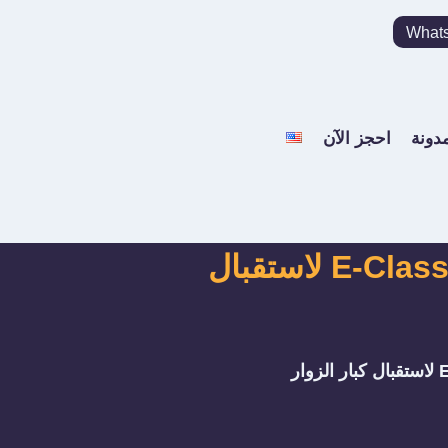
What
مدونة
احجز الآن
ليموزين رجال أعمال: سيارات مرسيدس S-Class و E-Class لاستقبال