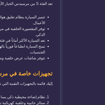
​تعد الفئة S من مرسيدس الخيار الأول والأكثر رواجاً في خدمات
​تتميز السيارة بنظام تعليق 
الأعمال.
الذكي.
​تعد السيارة الأكثر أماناً في فئ
​تمنح السيارة انطباعاً فورياً 
الجنسيات.
​تتوفر شاشات عرض خلفية ونظا
​تجهيزات خاصة في مرسيدس S-Class لخدم
​إليك قائمة بالتجهيزات التقنية الت
​نظام إضاءة محيطية ذكي يساعد
​ستائر جانبية وخلفية كهربائي