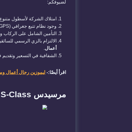
لضيوفكم:
​امتلاك الشركة لأسطول متنوع 
​وجود نظام تتبع جغرافي (GPS) متطور لمراقبة مسار الرحلة وضمان وصول الضيف في الوقت المحدد بعيداً عن الازدحام المروري.
​التأمين الشامل على الركاب و
​الالتزام بالزي الرسمي للسائ
أعمال
.
​الشفافية في التسعير وتقديم 
اقرأ أيضًا:-
ليموزين رجال أعمال ومؤ
​مرسيدس S-Class: أيقونة الفخامة في استقبال كبار الزوار