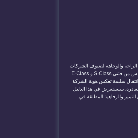
الراحة والوجاهة لضيوف الشركات
وكبار الشخصيات الوافدة إلى مصر. وفي ظل الطفرة الاقتصادية الحالية تزايد الاعتماد على سيارات مرسيدس من فئتي S-Class و E-Class
ة انتقال سلسة تعكس هوية الشركة
غادرة. سنستعرض في هذا الدليل
التميز والرفاهية المطلقة في