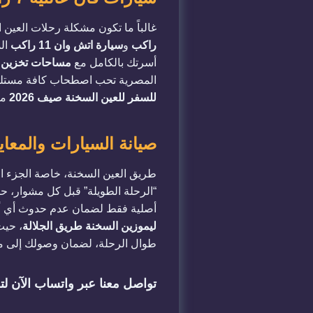
غالباً ما تكون مشكلة رحلات العي
راكب
و
سيارة اتش وان 11 راكب
ال
أسرتك بالكامل مع
مساحات تخزين 
المصرية تحب اصطحاب كافة مستلزم
للسفر للعين السخنة صيف 2026
من
صيانة السيارات والمعاي
طريق العين السخنة، خاصة الجزء ال
“الرحلة الطويلة” قبل كل مشوار، ح
أصلية فقط لضمان عدم حدوث أي أعطا
ليموزين السخنة طريق الجلالة
، حيث
طوال الرحلة، لضمان وصولك إلى من
تواصل معنا عبر واتساب الآن ل