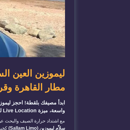
مطار القاهرة وقرى
واسعة، ميزة Live Location للأمان، وتوصيل لقرى الجلالة وبورتو. احجز الآن واستمتع بخصم الويك إند!
مع اشتداد حرارة الصيف والبحث عن
سلاّم ليموزين (Sallam Limo)
كخيار