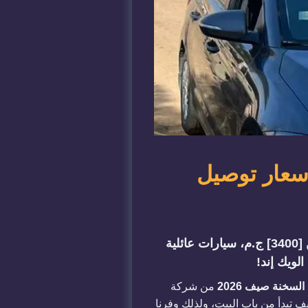
تمتع بأفضل أسعار توصيل
ابدأ مصيفك بلقطة! احجز ليموزين العين السخنة صيف 2026 مع سلام ليموزين. أسعار تبدأ من [3400] ج.م، سيارات عائلية
السخنة صيف 2026
من شركة
ف تبدأ من باب البيت، ولذلك وفرنا