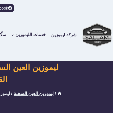
لتجاوز
book
لى
لمحتوى
شركة ليموزين
خدمات الليموزين
سلّا
الق
/
ليموزين العين السخنة
/