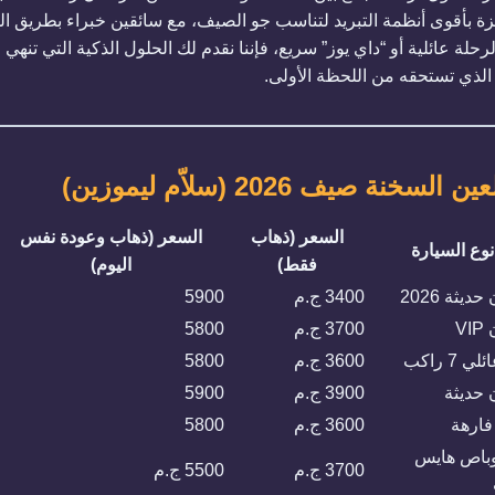
هزة بأقوى أنظمة التبريد لتناسب جو الصيف، مع سائقين خبراء بطريق ا
 عائلية أو “داي يوز” سريع، فإننا نقدم لك الحلول الذكية التي تنهي
 الذي تستحقه من اللحظة الأولى.
 صيف 2026 (سلاّم ليموزين)
السعر (ذهاب
السعر (ذهاب وعودة نفس
نوع السيارة
فقط)
اليوم)
ديثة 2026
3400 ج.م
5900
V
3700 ج.م
5800
 7 راكب
3600 ج.م
5800
 حديثة
3900 ج.م
5900
3600 ج.م
5800
باص هايس
3700 ج.م
5500 ج.م