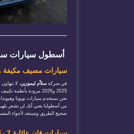
أسطول سيارات سلاّم
سيارات مصيف مكيفة ومريحة: لم
في شركة
سلاّم ليموزين
، لا نتهاون
2025 و2026 مزودة بأنظم
نحن نستخدم سيارات تويوتا وهيونداي
من أسطولنا يعني أنك لن تشعر بله
ضجيج الطريق وتستعد لأجواء المصيف
سيارات فان عائلية 7 راكب: الحل المثالي لشنط وعوامات المصيف