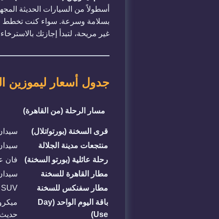
أسطولاً من السيارات الحديثة المج
بسلامة وسرعة. سواء كنت تخطط لرحلة
غير مريحة، لتبدأ إجازتك بالاسترخاء
جدول أسعار ليموزين العين السخنة
مسار الرحلة (من القاهرة)
قرى السخنة (بورتو/تلال)
سيدان ح
منتجعات مدينة الجلالة
سيدان IP
رحلة عائلية (بورتو السخنة)
فان عائلي
مطار القاهرة للسخنة
سيدان
مطار سفنكس للسخنة
SUV فارهة
باقة اليوم الواحد (Day
ميكرو
Use)
حديث