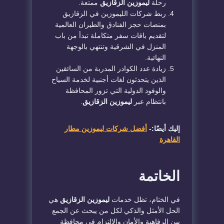
رحلة
ليموزين الزقازيق
ممتعة.
​ربط شركات الليموزين في الزقازيق
بمنصات حجز الفنادق والطيران العالمية
لتقديم باقات سفر متكاملة تبدأ من باب
المنزل في الشرقية وتنتهي بالوجهة
النهائية.
​زيادة عدد الكوادر المدربة من السائقين
الذين يتحدثون لغات أجنبية لخدمة السياح
والوفود الدولية التي تزور المحافظة
بانتظام عبر
ليموزين الزقازيق
.
إليك أيضًا:-
أفضل شركات ليموزين مطار
القاهرة
​الخاتمة
​في الختام، تظل خدمات
ليموزين الزقازيق
هي
الحل الأمثل والذكي لكل من يبحث عن الجمع
بين الرفاهية والأمان والالتزام في محافظة