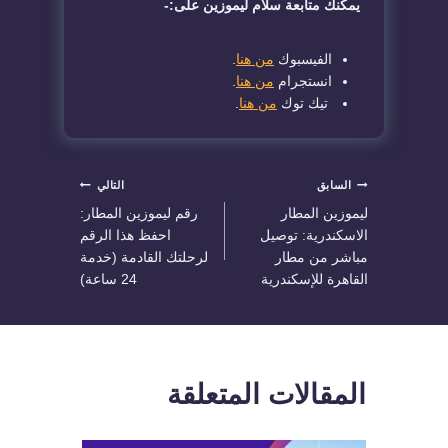
يمكنك متابعة سلام ليموزين على:-
الفيسبوك
من هنا
.
انستجرام
من هنا
.
تيك توك
من هنا
.
تصفّح
السابق
التالي
ليموزين المطار
رقم ليموزين المطار:
المقالات
الاسكندرية: توصيل
احفظ هذا الرقم
مباشر من مطار
لرحلتك القادمة (خدمة
القاهرة للإسكندرية
24 ساعة)
المقالات المتعلقة