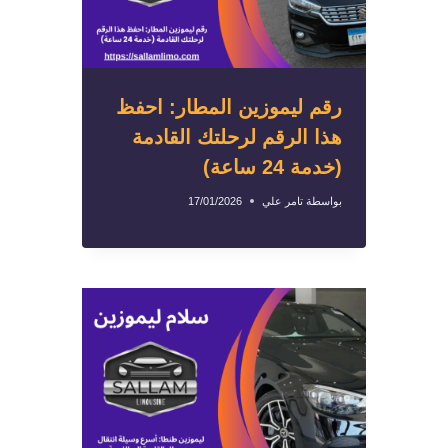
رقم ليموزين المطار: احفظ
هذا الرقم لرحلتك القادمة
(خدمة 24 ساعة)
بواسطة
تامر علي
17/01/2026