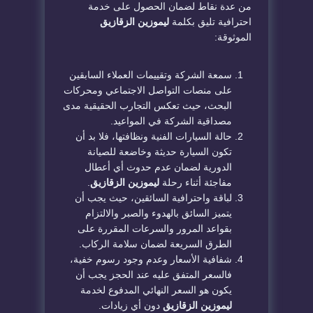
من عدة نقاط لضمان الحصول على خدمة
احترافية تليق بكلمة
ليموزين الزقازيق
الموثوقة:
​سمعة الشركة وتقييمات العملاء السابقين
على منصات التواصل الاجتماعي ومحركات
البحث، حيث تعكس التجارب الحقيقية مدى
مصداقية الشركة في المواعيد.
​حالة السيارات الفنية ونظافتها، فلا بد أن
تكون السيارة حديثة وخاضعة للصيانة
الدورية لضمان عدم حدوث أي أعطال
مفاجئة أثناء رحلة
ليموزين الزقازيق
.
​لباقة واحترافية السائقين، حيث يجب أن
يتميز السائق بالهدوء والصبر والالتزام
بقواعد المرور والسرعات المقررة على
الطرق السريعة لضمان سلامة الركاب.
​شفافية الأسعار وعدم وجود رسوم خفية،
فالسعر المتفق عليه عند الحجز يجب أن
يكون هو السعر النهائي المدفوع لخدمة
ليموزين الزقازيق
دون أي زيادات.