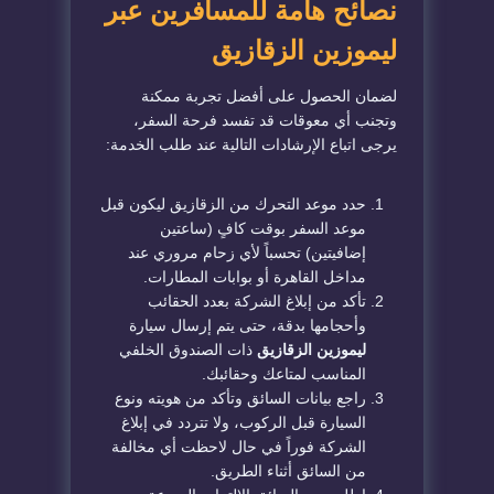
​نصائح هامة للمسافرين عبر
ليموزين الزقازيق
​لضمان الحصول على أفضل تجربة ممكنة
وتجنب أي معوقات قد تفسد فرحة السفر،
يرجى اتباع الإرشادات التالية عند طلب الخدمة:
​حدد موعد التحرك من الزقازيق ليكون قبل
موعد السفر بوقت كافٍ (ساعتين
إضافيتين) تحسباً لأي زحام مروري عند
مداخل القاهرة أو بوابات المطارات.
​تأكد من إبلاغ الشركة بعدد الحقائب
وأحجامها بدقة، حتى يتم إرسال سيارة
ليموزين الزقازيق
ذات الصندوق الخلفي
المناسب لمتاعك وحقائبك.
​راجع بيانات السائق وتأكد من هويته ونوع
السيارة قبل الركوب، ولا تتردد في إبلاغ
الشركة فوراً في حال لاحظت أي مخالفة
من السائق أثناء الطريق.