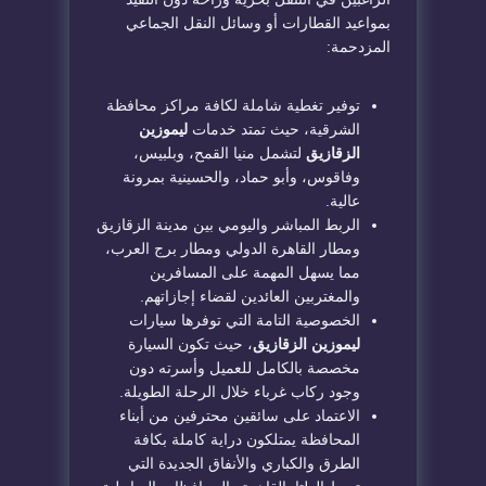
بمواعيد القطارات أو وسائل النقل الجماعي
المزدحمة:
​توفير تغطية شاملة لكافة مراكز محافظة
الشرقية، حيث تمتد خدمات
ليموزين
الزقازيق
لتشمل منيا القمح، وبلبيس،
وفاقوس، وأبو حماد، والحسينية بمرونة
عالية.
​الربط المباشر واليومي بين مدينة الزقازيق
ومطار القاهرة الدولي ومطار برج العرب،
مما يسهل المهمة على المسافرين
والمغتربين العائدين لقضاء إجازاتهم.
​الخصوصية التامة التي توفرها سيارات
ليموزين الزقازيق
، حيث تكون السيارة
مخصصة بالكامل للعميل وأسرته دون
وجود ركاب غرباء خلال الرحلة الطويلة.
​الاعتماد على سائقين محترفين من أبناء
المحافظة يمتلكون دراية كاملة بكافة
الطرق والكباري والأنفاق الجديدة التي