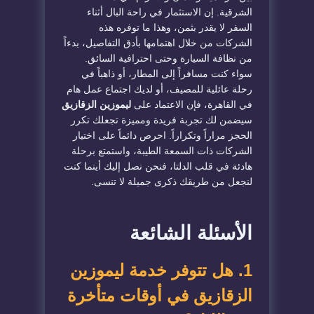
الشرقية. إن الاستثمار في راحة البال أثناء
السفر لا يقدر بثمن، وهذا ما توفره هذه
الشركات من خلال اهتمامها بأدق التفاصيل، بدءاً
من نظافة السيارة وحتى احترافية السائق.
سواء كنت مسافراً إلى المطار، أو ذاهباً في
رحلة عائلية للمصيف، أو لديك اجتماع عمل هام
في القاهرة، فإن الاعتماد على
ليموزين الزقازيق
سيضمن لك تجربة فريدة ومميزة تجعلك تكرر
الحجز مراراً وتكراراً. احرص دائماً على اختيار
الشركات ذات السمعة الطيبة، واستمتع برحلة
هادئة في قلب الدلتا، فنحن نصل إليك أينما كنت
لنجعل من طريقك ذكرى جميلة لا تنسى.
​الأسئلة الشائعة
​1. هل تتوفر خدمة ليموزين
الزقازيق في أوقات متأخرة