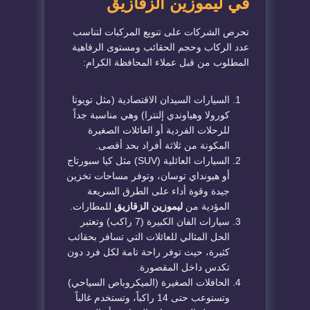
في ليموزين الزقازيق
​تحرص الشركات على تنويع المركبات لتناسب
عدد الركاب وحجم الحقائب ومستوى الرفاهية
المطلوب من قبل عملاء المحافظة الكرام:
​السيارات السيدان الاقتصادية (مثل تويوتا
كورولا وهياوندي إلنترا) وهي مناسبة جداً
للرحلات الفردية أو العائلات الصغيرة
المكونة من ثلاثة أفراد بحد أقصى.
​السيارات العائلية (SUV) مثل كيا سبورتاج
أو هيونداي توسان، وتوفر مساحات تخزين
جيدة وقوة أداء على الطرق السريعة
المؤدية من
ليموزين الزقازيق
للمطارات.
​سيارات الفان الكبيرة (7 راكب) وتعتبر
الحل المثالي للعائلات التي تسافر بحقائب
كثيرة، حيث توفر راحة تامة لكل فرد دون
تكدس داخل المقصورة.
​الحافلات الصغيرة (الميكروباص السياحي)
وتستوعب حتى 14 راكباً، وتستخدم غالباً