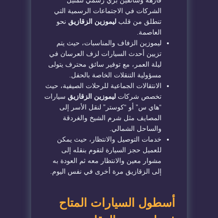
فارهة وسائقين بزي رسمي لتمثيل
الشركات في الاجتماعات الرسمية التي
تنطلق من قلب
ليموزين الزقازيق
نحو
العاصمة.
​ليموزين الزفاف والمناسبات، حيث يتم
تزيين أحدث السيارات لزف العرسان في
ليلة العمر، مع توفير سائق محترف يتولى
مسؤولية التنقلات الخاصة بالحفل.
​الانتقالات الجماعية للرحلات الصيفية، حيث
تخصص شركات
ليموزين الزقازيق
سيارات
“هاي س” أو “كوستر” لنقل الأسر إلى
المصايف مثل شرم الشيخ والغردقة
والساحل الشمالي.
​خدمات التوصيل والانتظار، حيث يمكن
للعميل حجز السيارة لتقوم بنقله إلى
مشوار معين والانتظار معه ثم العودة به
إلى الزقازيق مرة أخرى في نفس اليوم.
​أسطول السيارات المتاح