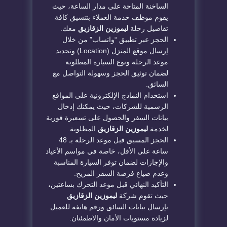
الساخنة المتاحة على مدار الساعة، حيث
يقوم موظف خدمة العملاء بتنسيق كافة
تفاصيل رحلة
ليموزين الزقازيق
معك.
​الحجز عبر تطبيق “واتساب” من خلال
إرسال موقع المنزل (Location) وتحديد
موعد الرحلة ونوع السيارة المطلوبة
لضمان توثيق الحجز وسهولة التواصل مع
السائق.
​استخدام النماذج الإلكترونية على المواقع
الرسمية للشركات، حيث يمكنك إدخال
بيانات السفر والحصول على تسعيرة فورية
لخدمة
ليموزين الزقازيق
المطلوبة.
​الحجز المسبق قبل موعد الرحلة بـ 48
ساعة على الأقل، خاصة في مواسم الأعياد
والإجازات لضمان توفر السيارة المناسبة
وعدم ضياع فرصة السفر المريح.
​التأكيد النهائي قبل موعد التحرك بساعتين،
حيث تقوم شركة
ليموزين الزقازيق
بإرسال بيانات السائق ورقم هاتفه للعميل
لزيادة مستويات الأمان والاطمئنان.