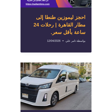
احجز ليموزين طنطا إلى
مطار القاهرة | رحلات 24
ساعة بأقل سعر.
بواسطة
تامر علي
12/04/2026