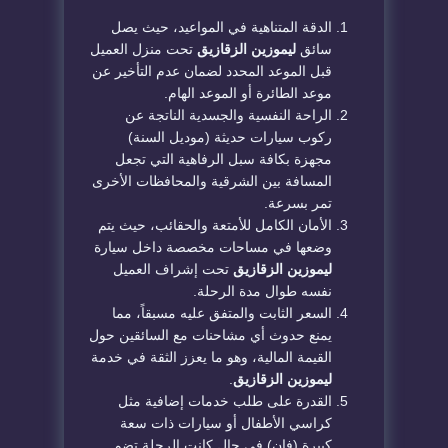
​الدقة المتناهية في المواعيد، حيث يصل
سائق
ليموزين الزقازيق
تحت منزل العميل
قبل الموعد المحدد لضمان عدم التأخير عن
موعد الطائرة أو الموعد الهام.
​الراحة النفسية والجسدية الناتجة عن
ركوب سيارات حديثة (موديل السنة)
مجهزة بكافة سبل الرفاهية التي تجعل
المسافة بين الشرقية والمحافظات الأخرى
تمر بسرعة.
​الأمان الكامل للأمتعة والحقائب، حيث يتم
وضعها في مساحات مخصصة داخل سيارة
ليموزين الزقازيق
تحت إشراف العميل
نفسه طوال مدة الرحلة.
​السعر الثابت والمتفق عليه مسبقاً، مما
يمنع حدوث أي مشاحنات مع السائقين حول
القيمة المالية، وهو ما يعزز الثقة في خدمة
ليموزين الزقازيق
.
​القدرة على طلب خدمات إضافية مثل
كراسي الأطفال أو سيارات ذات سعة
كبيرة (فان) في حال كانت الرحلة تضم