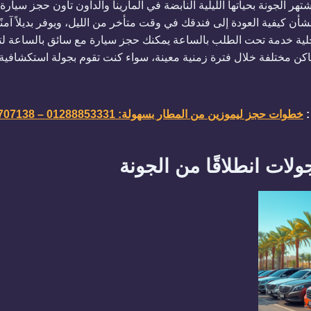
تهر الجونة بحياتها الليلية النابضة في المارينا والداون تاون حجز سيا
أن كيفية العودة إلى فندقك في وقت متأخر من الليل، ويوفر بديلاً آمنًا 
اخلية خدمة تحت الطلب بالساعة يمكنك حجز سيارة مع سائق بالساعة 
اكن مختلفة خلال فترة زمنية معينة، سواء كنت تقوم بجولة استكشافية
:
خطوات حجز ليموزين من المطار بسهولة: 01288853331 – 01103707138
ولات انطلاقًا من الجونة