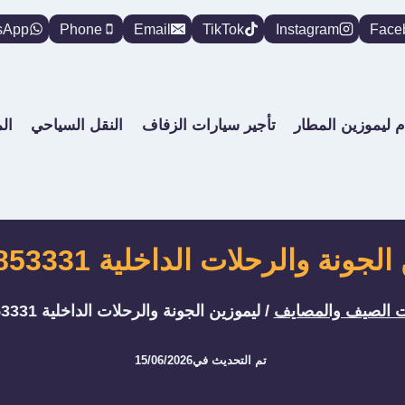
sApp
Phone
Email
TikTok
Instagram
Face
م ليموزين المطار
تأجير سيارات الزفاف
النقل السياحي
ال
جونة والرحلات الداخلية 01288853331
 الصيف والمصايف
/
ليموزين الجونة والرحلات الداخلية 01288853331
تم التحديث في
15/06/2026