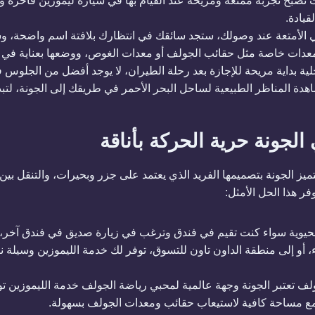
والي 4 إلى 5 ساعات تصبح تجربة ممتعة ومريحة عند القيام بها في سيارة ليموزين ف
قيادة.
 الأمتعة عند وصولك، ستجد سائقك في انتظارك بلافتة اسم واضحة، و
معدات خاصة مثل حقائب الجولف أو معدات الغوص، ووضعها بعناية في ا
خلية بداية مريحة للإجازة بعد رحلة الطيران، لا يوجد أفضل من الجلوس
ة المناظر الطبيعية لساحل البحر الأحمر في طريقك إلى الجونة، لتبدأ إج
 الجونة حرية الحركة بأناقة
تميز الجونة بتصميمها الفريد الذي يعتمد على جزر وبحيرات، والتنقل بي
ر هذا الحل الأمثل:
الحيوية سواء كنت تقيم في فندق وترغب في زيارة صديق في فندق آخر، أ
شاء، أو إلى منطقة الداون تاون للتسوق، توفر لك خدمة الليموزين وسيلة
ف تعتبر الجونة وجهة عالمية لمحبي رياضة الجولف خدمة الليموزين تو
مع مساحة كافية لاستيعاب حقائب ومعدات الجولف بسهولة.