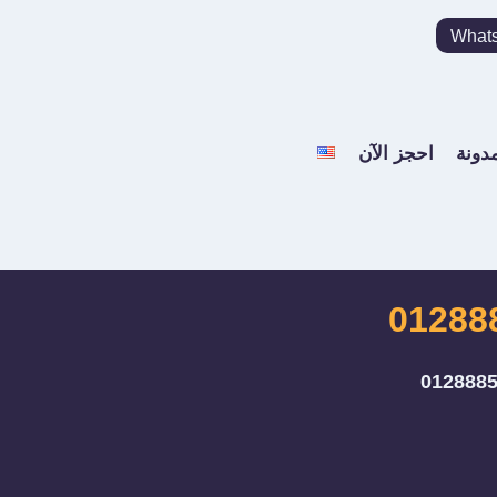
What
مدونة
احجز الآن