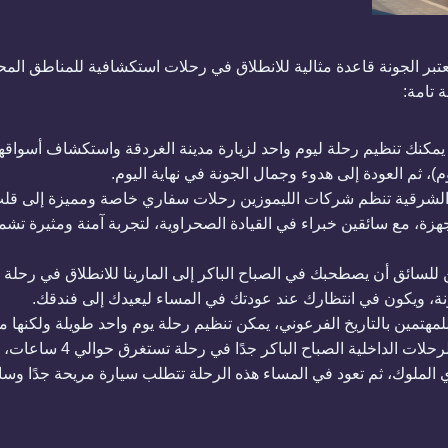
تعتبر الجونة قاعدة مثالية للانطلاق في رحلات استكشافية للمناطق الم
 تامة:
 يمكنك تنظيم رحلة ليوم واحد لزيارة مدينة الغردقة واستكشاف أسواقها 
)، ثم العودة إلى هدوء وجمال الجونة في نهاية اليوم.
لشرقية تنظم شركات الليموزين رحلات سفاري خاصة ومميزة إلى قلب 
ة، مع سائقين خبراء في القيادة الصحراوية، لتجربة آمنة ومثيرة تشمل 
 للسائق أن يصطحبك في الصباح الباكر إلى المارينا للانطلاق في رحل
نة، ويكون في انتظارك عند عودتك في المساء ليعيدك إلى فندقك.
للمهتمين بالتاريخ الفرعوني، يمكن تنظيم رحلة يوم واحد طويلة ولكنها 
السيارة في ليموزين الجونة وال
الملوك، ثم تعود في المساء هذه الرحلة تتطلب سيارة مريحة جدًا وسائقً