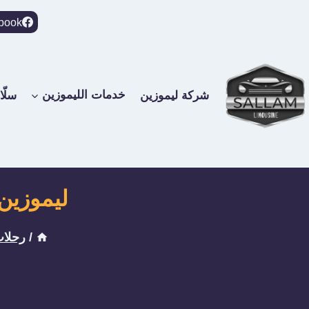
لتجاوز
book
لى
لمحتوى
شركة ليموزين
خدمات الليموزين
سلّا
ليموزين ال
/
رحلات