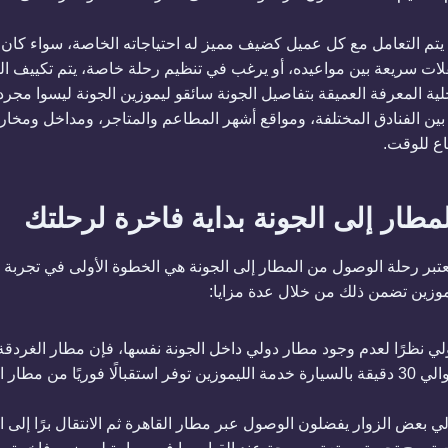
يتم التعامل مع كل عميل كضيف مميز له احتياجاته الخاصة، سواء كان 
نقلات سريعة بين مواعيده، أو يرغب في تنظيم رحلة خاصة، يتم تكييف الخ
خلية المعرفة العميقة بتفاصيل الجونة سائقو ليموزين الجونة ليسوا مجر
ين الفنادق المختلفة، ومواقع أشهر المطاعم والمتاجر، ومداخل ومخارج
ع للوقت.
مطار إلى الجونة بداية فاخرة لرحلتك
تعتبر رحلة الوصول من المطار إلى الجونة هي الخطوة الأولى في تجربة
يموزين تضمن ذلك من خلال عدة مزايا:
لي نظرًا لعدم وجود مطار دولي داخل الجونة نفسها، فإن مطار الغردقة ه
للوصول إليها، ويقع على بعد حوالي 30 دقيقة بالسيارة خدمة الليموزين توفر استقبالًا فوريًا
لي بعض الزوار يفضلون الوصول عبر مطار القاهرة ثم الانتقال برًا إلى ال