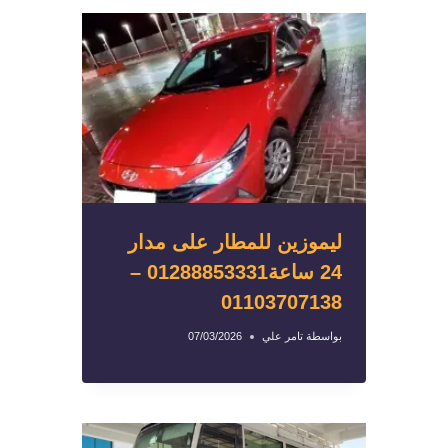
ليموزين للمطار على مدار
24 ساعة01288853331 –
01103707138
بواسطة
تامر علي
07/03/2026