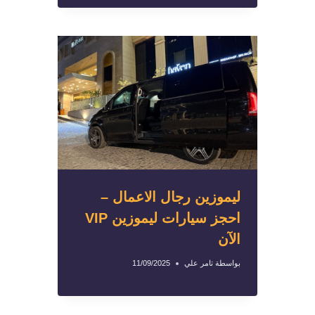
ليموزين رجال الاعمال –
احجز سيارات ليموزين VIP
الآن
بواسطة
تامر علي
11/09/2025