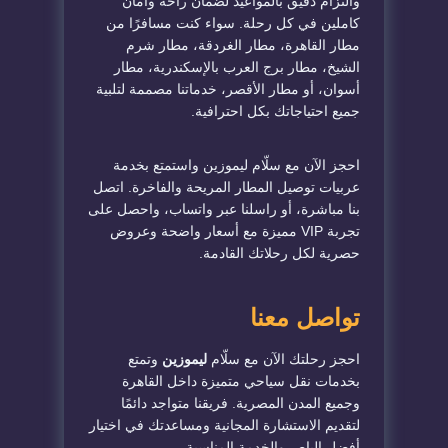
والتزام دقيق بالمواعيد لضمان راحة وأمان
كاملين في كل رحلة. سواء كنت مسافرًا من
مطار القاهرة، مطار الغردقة، مطار شرم
الشيخ، مطار برج العرب بالإسكندرية، مطار
أسوان، أو مطار الأقصر، خدماتنا مصممة لتلبية
جميع احتياجاتك بكل احترافية.
احجز الآن مع سلّام ليموزين واستمتع بخدمة
عربيات توصيل المطار المريحة والفاخرة. اتصل
بنا مباشرة، أو راسلنا عبر واتساب، واحصل على
تجربة VIP مميزة مع أسعار واضحة وعروض
حصرية لكل رحلاتك القادمة.
تواصل معنا
احجز رحلتك الآن مع سلّام
ليموزين
وتمتع
بخدمات نقل سياحي متميزة داخل القاهرة
وجميع المدن المصرية. فريقنا متواجد دائمًا
لتقديم الاستشارة المجانية ومساعدتك في اختيار
أفضل الباص والخدمة المناسبة.