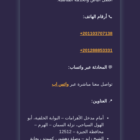
📞
أرقام الهاتف:
+
201103707138
+
201288853331
💬
المحادثة عبر واتساب:
تواصل معنا مباشرة عبر
واتس اب
📍
العناوين:
أمام مدخل الأهرامات – البوابة الخلفية، أبو
الهول السياحي، نزلة السمان – الهرم –
محافظة الجيزة – 12512
الشيخ زايد – وصلة دهشور، كمبوند ريحانة