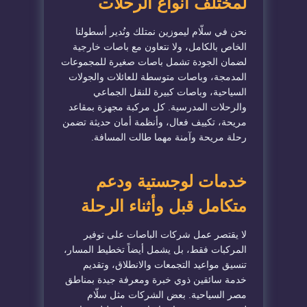
لمختلف أنواع الرحلات
نحن في سلّام ليموزين نمتلك ونُدير أسطولنا
الخاص بالكامل، ولا نتعاون مع باصات خارجية
لضمان الجودة تشمل باصات صغيرة للمجموعات
المدمجة، وباصات متوسطة للعائلات والجولات
السياحية، وباصات كبيرة للنقل الجماعي
والرحلات المدرسية. كل مركبة مجهزة بمقاعد
مريحة، تكييف فعال، وأنظمة أمان حديثة تضمن
رحلة مريحة وآمنة مهما طالت المسافة.
خدمات لوجستية ودعم
متكامل قبل وأثناء الرحلة
لا يقتصر عمل شركات الباصات على توفير
المركبات فقط، بل يشمل أيضاً تخطيط المسار،
تنسيق مواعيد التجمعات والانطلاق، وتقديم
خدمة سائقين ذوي خبرة ومعرفة جيدة بمناطق
مصر السياحية. بعض الشركات مثل سلّام