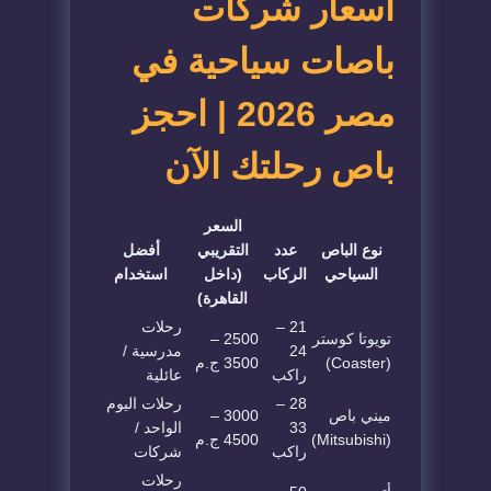
أسعار شركات
باصات سياحية في
مصر 2026 | احجز
باص رحلتك الآن
السعر
نوع الباص
عدد
التقريبي
أفضل
السياحي
الركاب
(داخل
استخدام
القاهرة)
21 –
رحلات
تويوتا كوستر
2500 –
24
مدرسية /
(Coaster)
3500 ج.م
راكب
عائلية
28 –
رحلات اليوم
ميني باص
3000 –
33
الواحد /
(Mitsubishi)
4500 ج.م
راكب
شركات
رحلات