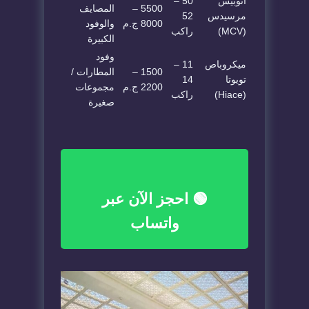
أتوبيس
50 –
5500 –
المصايف
مرسيدس
52
8000 ج.م
والوفود
(MCV)
راكب
الكبيرة
وفود
ميكروباص
11 –
1500 –
المطارات /
تويوتا
14
2200 ج.م
مجموعات
(Hiace)
راكب
صغيرة
🟢 احجز الآن عبر
واتساب