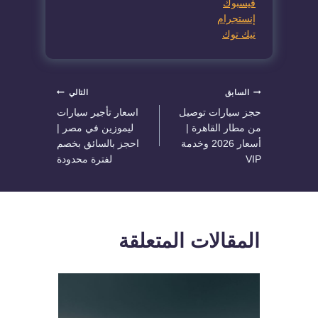
فيسبوك
إنستجرام
تيك توك
تصفّح
السابق
التالي
حجز سيارات توصيل
اسعار تأجير سيارات
المقالات
من مطار القاهرة |
ليموزين في مصر |
أسعار 2026 وخدمة
احجز بالسائق بخصم
VIP
لفترة محدودة
المقالات المتعلقة