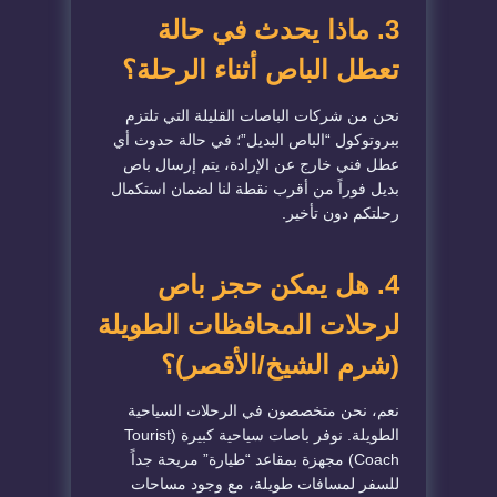
3. ماذا يحدث في حالة
تعطل الباص أثناء الرحلة؟
نحن من شركات الباصات القليلة التي تلتزم
ببروتوكول “الباص البديل”؛ في حالة حدوث أي
عطل فني خارج عن الإرادة، يتم إرسال باص
بديل فوراً من أقرب نقطة لنا لضمان استكمال
رحلتكم دون تأخير.
4. هل يمكن حجز باص
لرحلات المحافظات الطويلة
(شرم الشيخ/الأقصر)؟
نعم، نحن متخصصون في الرحلات السياحية
الطويلة. نوفر باصات سياحية كبيرة (Tourist
Coach) مجهزة بمقاعد “طيارة” مريحة جداً
للسفر لمسافات طويلة، مع وجود مساحات