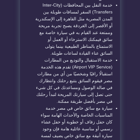
خدمة النقل بين المحافظات (Inter-City
Transfers) السفر لمسافات طويلة بين
المدن المصرية مثل القاهرة إلى الإسكندرية
أو الأقصر إلى الغردقة يصبح تجربة مريحة
وممتعة عند القيام به في سيارة خاصة مع
سائق فيمكنك الاسترخاء أو العمل أو
الاستمتاع بالمناظر الطبيعية بينما يتولى
السائق عناء القيادة لساعات طويلة.
خدمة الاستقبال والتوديع من المطارات
(Airport VIP Service) تقدم هذه الخدمة
استقبالًا راقيًا وشخصيًا من أي من مطارات
مصر فيقوم السائق بتتبع رحلتك وانتظارك
في صالة الوصول ومساعدتك في كل شيء
حتى تصل إلى سيارتك المريحة لتبدأ رحلتك
في مصر بأفضل طريقة ممكنة.
سيارة مع سائق خاص في مصر خدمة
المناسبات الخاصة والأحداث الهامة سواء
كان حفل زفاف أو خطوبة أو حفل عشاء
رسمي أو مناسبة عائلية هامة فإن وجود
سيارة أنيقة مع سائق خاص يضيف لمسة