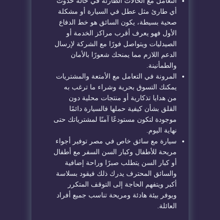
التعامل مع الحالات الطارئة في حالة حدوث
أي طارئ مثل عطل في السيارة أو مشكلة
صحية بسيطة، يكون السائق هو خط الدفاع
الأول فهو يعرف أقرب مراكز الخدمة أو
الصيدليات ويتواصل فورًا مع الشركة لإرسال
الدعم اللازم مما يمنحك شعورًا بالأمان
والطمأنينة.
المرونة في التعامل مع الأمتعة والمشتريات
يمكنك التسوق بحرية وشراء ما ترغب به
من هدايا تذكارية أو منتجات محلية دون
القلق بشأن كيفية حملها فالسيارة دائمًا
موجودة لتكون مستودعًا آمنًا لمشترياتك حتى
نهاية اليوم.
سيارة مع سائق خاص في مصر توفير أجواء
مريحة للأطفال وكبار السن السفر مع أطفال
أو كبار السن يتطلب صبرًا وراحة إضافية
والسائق المحترف يدرك ذلك فيقود بسلاسة
أكبر ويتفهم الحاجة إلى التوقف المتكرر
ويوفر بيئة هادئة ومريحة تناسب جميع أفراد
العائلة.