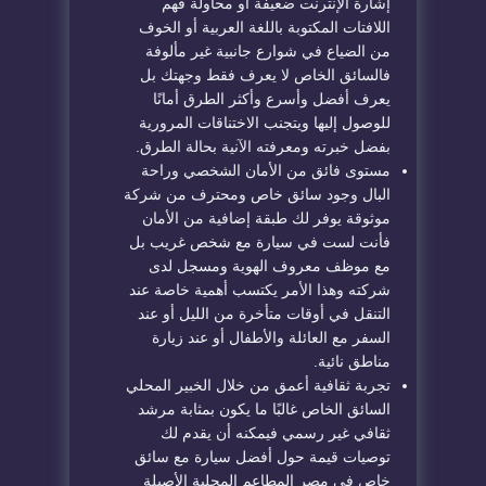
إشارة الإنترنت ضعيفة أو محاولة فهم
اللافتات المكتوبة باللغة العربية أو الخوف
من الضياع في شوارع جانبية غير مألوفة
فالسائق الخاص لا يعرف فقط وجهتك بل
يعرف أفضل وأسرع وأكثر الطرق أمانًا
للوصول إليها ويتجنب الاختناقات المرورية
بفضل خبرته ومعرفته الآنية بحالة الطرق.
مستوى فائق من الأمان الشخصي وراحة
البال وجود سائق خاص ومحترف من شركة
موثوقة يوفر لك طبقة إضافية من الأمان
فأنت لست في سيارة مع شخص غريب بل
مع موظف معروف الهوية ومسجل لدى
شركته وهذا الأمر يكتسب أهمية خاصة عند
التنقل في أوقات متأخرة من الليل أو عند
السفر مع العائلة والأطفال أو عند زيارة
مناطق نائية.
تجربة ثقافية أعمق من خلال الخبير المحلي
السائق الخاص غالبًا ما يكون بمثابة مرشد
ثقافي غير رسمي فيمكنه أن يقدم لك
توصيات قيمة حول أفضل سيارة مع سائق
خاص في مصر المطاعم المحلية الأصيلة