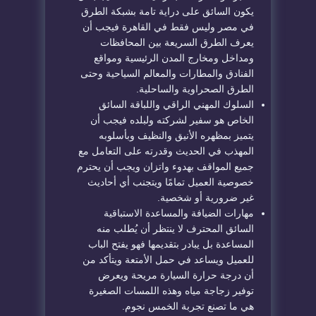
يكون السائق على دراية تامة بشبكة الطرق
في مصر وليس فقط في القاهرة فيجب أن
يعرف الطرق السريعة بين المحافظات
ومداخل ومخارج المدن الرئيسية ومواقع
الفنادق والمطارات والمعالم السياحية وحتى
الطرق الصحراوية والساحلية.
السلوك المهني الراقي واللباقة السائق
الخاص هو سفير لشركته ولبلده فيجب أن
يتميز بمظهره الأنيق والنظيف وبأسلوبه
المهذب في الحديث وقدرته على التعامل مع
جميع المواقف بهدوء واتزان ويجب أن يحترم
خصوصية العميل تمامًا ويتجنب أي أحاديث
غير ضرورية أو شخصية.
مهارات الضيافة والمساعدة الاستباقية
السائق المحترف لا ينتظر أن يُطلب منه
المساعدة بل يبادر بتقديمها فهو يفتح الباب
للعميل ويساعد في حمل الأمتعة ويتأكد من
أن درجة حرارة السيارة مريحة ويعرض
توفير زجاجة مياه وهذه اللمسات الصغيرة
هي ما تصنع تجربة الخمس نجوم.