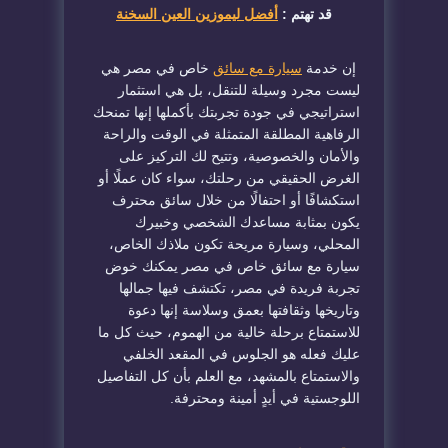
قد تهتم :
أفضل ليموزين العين السخنة
إن خدمة
سيارة مع سائق
خاص في مصر هي
ليست مجرد وسيلة للتنقل، بل هي استثمار
استراتيجي في جودة تجربتك بأكملها إنها تمنحك
الرفاهية المطلقة المتمثلة في الوقت والراحة
والأمان والخصوصية، وتتيح لك التركيز على
الغرض الحقيقي من رحلتك، سواء كان عملًا أو
استكشافًا أو احتفالًا من خلال سائق محترف
يكون بمثابة مساعدك الشخصي وخبيرك
المحلي، وسيارة مريحة تكون ملاذك الخاص،
سيارة مع سائق خاص في مصر يمكنك خوض
تجربة فريدة في مصر، تكتشف فيها جمالها
وتاريخها وثقافتها بعمق وسلاسة إنها دعوة
للاستمتاع برحلة خالية من الهموم، حيث كل ما
عليك فعله هو الجلوس في المقعد الخلفي
والاستمتاع بالمشهد، مع العلم بأن كل التفاصيل
اللوجستية في أيدٍ أمينة ومحترفة.