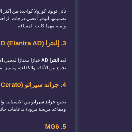
تأتي تويوتا كورولا كواحدة من أكثر ا
تصميمها لتوفر أقصى درجات الراحة 
وآمنة مهما كانت المسافة.
3. إلنترا AD (Elantra AD)
تُعد
النترا AD
خيارًا ممتازًا لمحبي 
تجمع بين الأناقة والكفاءة، وتتميز
4. جراند سيراتو (Grand Cerato)
تجمع
جراند سيراتو
بين الانسيابية و
ومقاعد مريحة مزودة بدعامات جانبية،
5. MG6