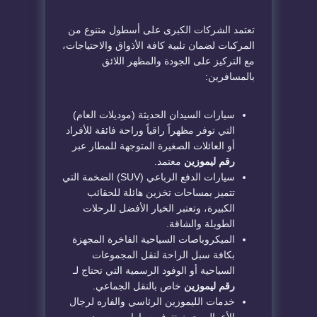
​تعتمد الشركات الكبرى على أسطول متنوع من
المركبات لضمان تلبية كافة الأذواق والاحتياجات،
مع التركيز على الجودة والمظهر اللائق
بالمسافرين:
​سيارات السيدان الحديثة (موديلات العام)
التي توفر مظهراً راقياً وراحة فائقة للأفراد
أو العائلات الصغيرة المتوجهة للمطار عبر
رقم ليموزين
معتمد.
​سيارات الدفع الرباعي (SUV) الضخمة التي
تتميز بمساحات تخزين هائلة للحقائب
الكبيرة، وتعتبر الخيار الأفضل للرحلات
الطويلة والشاقة.
​الميكروباصات السياحية الفاخرة المجهزة
بكافة سبل الراحة لنقل المجموعات
السياحية أو الوفود الرسمية التي تحتاج لـ
رقم ليموزين
خاص بالنقل الجماعي.
​خدمات الليموزين الرئاسي والفاره لرجال