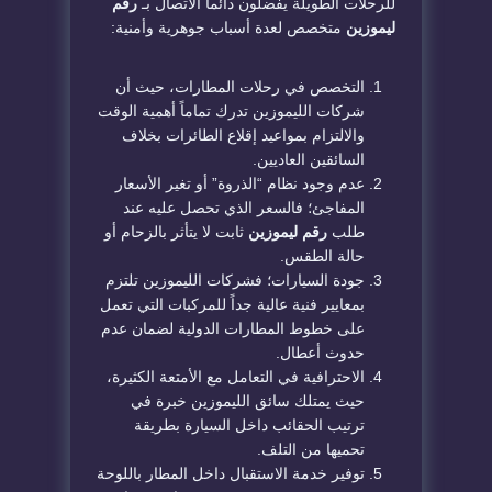
للرحلات الطويلة يفضلون دائماً الاتصال بـ
رقم
ليموزين
متخصص لعدة أسباب جوهرية وأمنية:
​التخصص في رحلات المطارات، حيث أن
شركات الليموزين تدرك تماماً أهمية الوقت
والالتزام بمواعيد إقلاع الطائرات بخلاف
السائقين العاديين.
​عدم وجود نظام “الذروة” أو تغير الأسعار
المفاجئ؛ فالسعر الذي تحصل عليه عند
طلب
رقم ليموزين
ثابت لا يتأثر بالزحام أو
حالة الطقس.
​جودة السيارات؛ فشركات الليموزين تلتزم
بمعايير فنية عالية جداً للمركبات التي تعمل
على خطوط المطارات الدولية لضمان عدم
حدوث أعطال.
​الاحترافية في التعامل مع الأمتعة الكثيرة،
حيث يمتلك سائق الليموزين خبرة في
ترتيب الحقائب داخل السيارة بطريقة
تحميها من التلف.
​توفير خدمة الاستقبال داخل المطار باللوحة