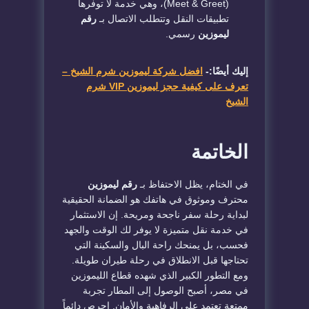
(Meet & Greet)، وهي خدمة لا توفرها
تطبيقات النقل وتتطلب الاتصال بـ
رقم
ليموزين
رسمي.
إليك أيضًا:-
افضل شركة ليموزين شرم الشيخ –
تعرف على كيفية حجز ليموزين VIP شرم
الشيخ
​الخاتمة
​في الختام، يظل الاحتفاظ بـ
رقم ليموزين
محترف وموثوق في هاتفك هو الضمانة الحقيقية
لبداية رحلة سفر ناجحة ومريحة. إن الاستثمار
في خدمة نقل متميزة لا يوفر لك الوقت والجهد
فحسب، بل يمنحك راحة البال والسكينة التي
تحتاجها قبل الانطلاق في رحلة طيران طويلة.
ومع التطور الكبير الذي شهده قطاع الليموزين
في مصر، أصبح الوصول إلى المطار تجربة
ممتعة تعتمد على الرفاهية والأمان. احرص دائماً