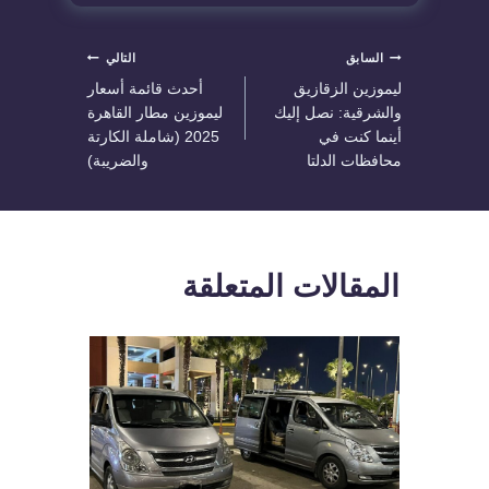
تصفّح
السابق
التالي
ليموزين الزقازيق
أحدث قائمة أسعار
المقالات
والشرقية: نصل إليك
ليموزين مطار القاهرة
أينما كنت في
2025 (شاملة الكارتة
محافظات الدلتا
والضريبة)
المقالات المتعلقة