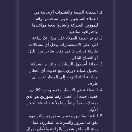
​السمعة الطيبة والتقييمات الإيجابية من
العملاء السابقين الذين استخدموا
رقم
ليموزين
الشركة وأشادوا بدقة مواعيدها
واحترافية سائقيها.
​توافر خدمة العملاء على مدار 24 ساعة
للرد على الاستفسارات وحل أي مشكلات
طارئة قد تحدث في وقت متأخر من الليل
أو الصباح الباكر.
​حداثة أسطول السيارات والتزام الشركة
بجدول صيانة دوري يمنع حدوث أي أعطال
مفاجئة أثناء التوجه إلى المطار تحت أي
ظرف.
​الشفافية في الأسعار وعدم وجود تكاليف
خفية، حيث أن أفضل
رقم ليموزين
هو الذي
يمنحك سعراً نهائياً وشاملاً عند لحظة الحجز
الأولى.
​لباقة السائقين وحسن مظهرهم والتزامهم
بقواعد المرور والسرعات المقررة، مما
يمنح المسافر شعوراً بالراحة والأمان طوال