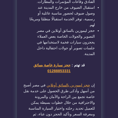
الفنادق وقاعات المؤتمرات والمطارات.
استقبال الضيوف من خارج المدينة عند
وصول ضيوف لحضور مناسبة عائلية أو
رسمية، توفر الخدمة استقبالًا منظمًا ومريحًا
لهم.
حجز ليموزين بالسائق أونلاين في مصر
التصوير والجولات الخاصة بعض العملاء
يحجزون سيارات فخمة لاستخدامها في
جلسات تصوير أو جولات احتفالية داخل
المدينة.
قد تهتم :
حجز سيارة خاصة بسائق
01288853331
إن
حجز ليموزين بالسائق أونلاين
في مصر أصبح
من أسهل وأذكى طرق الحصول على خدمة نقل
خاصة تجمع بين الراحة والأمان والمرونة
والاحترافية من خلال خطوات بسيطة يمكن
للعميل تحديد رحلته واختيار السيارة المناسبة
ومعرفة السعر وتأكيد الحجز دون عناء، ثم