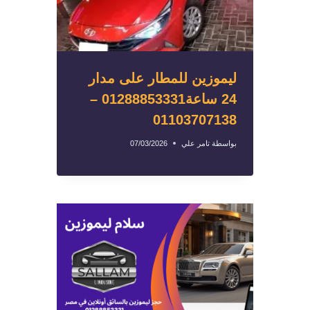
ليموزين للمطار على مدار
24 ساعة01288853331 –
01103707138
بواسطة
تامر علي
07/03/2026