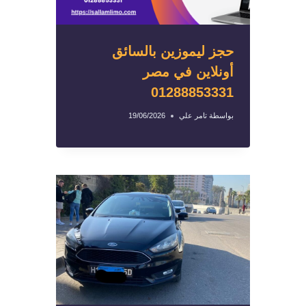
حجز ليموزين بالسائق
أونلاين في مصر
01288853331
بواسطة
تامر علي
19/06/2026