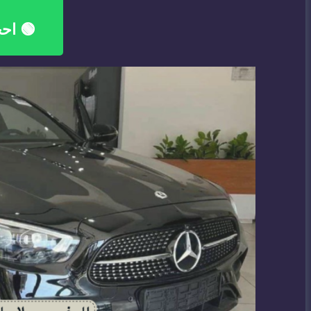
🟢 احج