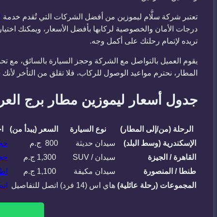
تعتبر شركة سلَّام ليموزين من أفضل الشركات التي تُقدم خدمة
ل
درجات الأمان والخصوصية لركابها بأفضل الأسعار، ويمكنك اختي
تريده لإتمام رحلتك على أكمل وجه.
يقوم العميل بالتواصل مع الشركة وحجز السيارة بالسائق، مع ت
المطار، نحترم مواعيد الوصول للركاب، فلا تقلق من التأخر لأن
جدول أسعار ليموزين مطار برج العرب 6
الرحلة (من/إلى المطار)
نوع السيارة
السعر (يبدأ من)
ا
الإسكندرية (وسط البلد)
سيدان حديثة
800 ج.م
حج
القاهرة / الجيزة
سيدان / SUV
1,300 ج.م
حجز
طنطا / المنصورة
سيدان مكيفة
1,100 ج.م
اط
المجموعات (رحلة عائلية)
هاي اس (14 فرد)
اتصل للتفاصيل
اتص