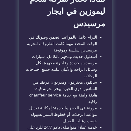
ليموزين في ايجار
مرسيدس
التزام كامل بالمواعيد: نضمن وصولك في
الوقت المحدد مهما كانت الظروف، لتجربة
مرسيدس سلسة وموثوقة.
أسطول حديث ومجهز بالكامل: سيارات
مرسيدس جديدة وفاخرة مجهزة بكل
وسائل الراحة والأمان لتلبية جميع احتياجات
الرحلات.
سائقون محترفون ومدربون: فريقنا من
السائقين ذوي الخبرة يوفر تجربة قيادة
هادئة وآمنة مع خدمة chauffeur service
راقية.
مرونة في الحجز والخدمة: إمكانية تعديل
مواعيد الرحلات أو خطوط السير بسهولة
حسب رغبات العميل.
خدمة عملاء متواصلة: دعم 24/7 للرد على