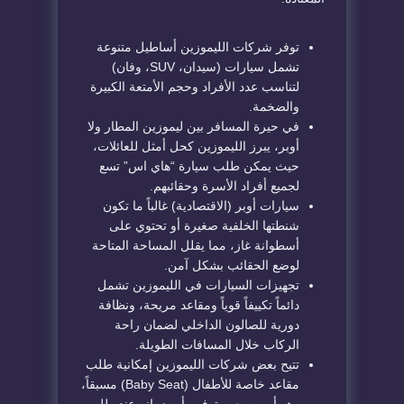
​توفر شركات الليموزين أساطيل متنوعة
تشمل سيارات (سيدان، SUV، وفان)
لتناسب عدد الأفراد وحجم الأمتعة الكبيرة
والضخمة.
​في حيرة المسافر بين ليموزين المطار
ولا
أوبر
، يبرز الليموزين كحل أمثل للعائلات،
حيث يمكن طلب سيارة “هاي اس” تسع
لجميع أفراد الأسرة وحقائبهم.
​سيارات أوبر (الاقتصادية) غالباً ما تكون
شنطتها الخلفية صغيرة أو تحتوي على
أسطوانة غاز، مما يقلل المساحة المتاحة
لوضع الحقائب بشكل آمن.
​تجهيزات السيارات في الليموزين تشمل
دائماً تكييفاً قوياً ومقاعد مريحة، ونظافة
دورية للصالون الداخلي لضمان راحة
الركاب خلال المسافات الطويلة.
​تتيح بعض شركات الليموزين إمكانية طلب
مقاعد خاصة للأطفال (Baby Seat) مسبقاً،