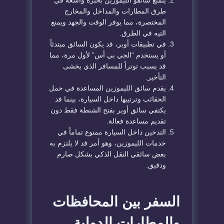
​يتمتع سائقو الليموزين بخبرة واسعة في
طرق المطارات والمداخل والمخارج
المختصرة، مما يوفر الوقت والجهد ويمنع
التيه في الطرق.
​في تطبيقات أوبر، قد يكون السائق مبتدئاً
أو يستخدم “الجي بي أس” لأول مرة، مما
قد يسبب توتراً للمسافر الذي يخشى
التأخير.
​يقدم سائق الليموزين المساعدة في حمل
الحقائب وترتيبها داخل السيارة، بينما قد
يكتفي سائق أوبر بفتح الشنطة فقط دون
تقديم مساعدة فعالة.
​التدخين داخل السيارة ممنوع تماماً في
خدمات الليموزين، وهو أمر قد لا يلتزم به
بعض سائقي النقل الذكي بشكل صارم
ودقيق.
​السفر بين المحافظات
والمطارات الدولية