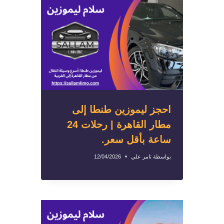
احجز ليموزين طنطا إلى
مطار القاهرة | رحلات 24
ساعة بأقل سعر.
بواسطة
تامر علي
12/04/2026