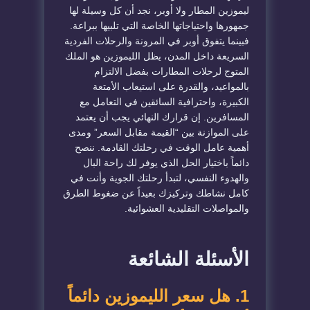
ليموزين المطار
ولا أوبر
، نجد أن كل وسيلة لها
جمهورها واحتياجاتها الخاصة التي تلبيها ببراعة.
فبينما يتفوق أوبر في المرونة والرحلات الفردية
السريعة داخل المدن، يظل الليموزين هو الملك
المتوج لرحلات المطارات بفضل الالتزام
بالمواعيد، والقدرة على استيعاب الأمتعة
الكبيرة، واحترافية السائقين في التعامل مع
المسافرين. إن قرارك النهائي يجب أن يعتمد
على الموازنة بين “القيمة مقابل السعر” ومدى
أهمية عامل الوقت في رحلتك القادمة. ننصح
دائماً باختيار الحل الذي يوفر لك راحة البال
والهدوء النفسي، لتبدأ رحلتك الجوية وأنت في
كامل نشاطك وتركيزك بعيداً عن ضغوط الطرق
والمواصلات التقليدية العشوائية.
​الأسئلة الشائعة
​1. هل سعر الليموزين دائماً