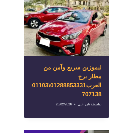
ليموزين سريع وآمن من
مطار برج
العرب01288853331\01103
707138
بواسطة
تامر علي
26/02/2026