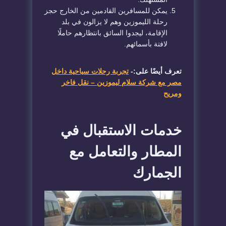
​يمكن للمسافرين القادمين من الخارج حجز
رحلة الليموزين وهم لا يزالون في بلد
الإقامة، ليجدوا السائق بانتظارهم حاملًا
لافتة بأسمائهم.
تعرف أيضًا على:-
تجربة رحلات سياحية داخل
مصر مع شركة سلام ليموزين – نقل فاخر
ومريح
​خدمات الاستقبال في
المطار والتعامل مع
الجمارك