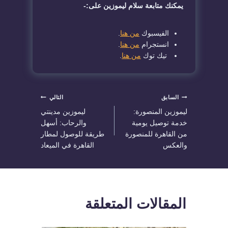
يمكنك متابعة سلام ليموزين على:-
الفيسبوك
من هنا
.
انستجرام
من هنا
.
تيك توك
من هنا
.
تصفّح
السابق
التالي
ليموزين المنصورة:
ليموزين مدينتي
المقالات
خدمة توصيل يومية
والرحاب: أسهل
من القاهرة للمنصورة
طريقة للوصول لمطار
والعكس
القاهرة في الميعاد
المقالات المتعلقة