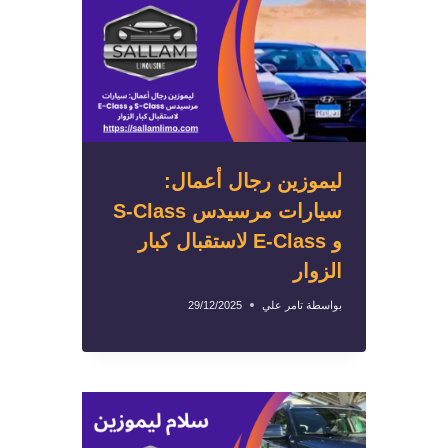
ليموزين رجال أعمال:
سيارات مرسيدس S-Class
و E-Class لاستقبال كبار
الزوار
بواسطة
تامر علي
29/12/2025