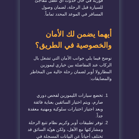
فورية في حال حدوث أي عطل مفاجئ
للسيارة قبل الرحلة، لضمان وصول
المسافر في الموعد المحدد تماماً.
​أيهما يضمن لك الأمان
والخصوصية في الطريق؟
​نوضح فيما يلي جوانب الأمان التي تشغل بال
الركاب عند المفاضلة بين خياري ليموزين
المطار
ولا أوبر
لضمان رحلة خالية من المخاطر
والمضايقات:
​تخضع سيارات الليموزين لفحص دوري
صارم، ويتم اختيار السائقين بعناية فائقة
وبعد اجتياز اختبارات سلوكية ومهنية معقدة
جداً.
​توفر تطبيقات أوبر وكريم نظام تتبع الرحلة
ومشاركتها مع الأهل، ولكن هويّة السائق قد
تختلف أحياناً عن البيانات المسجلة في