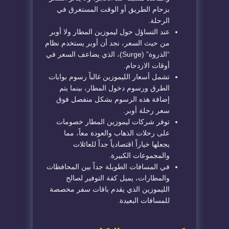
بزحام الطريق أو الوقت المستغرق في
الرحلة.
​عند التساؤل حول ليموزين المطار
ولا أوبر
من حيث السعر، نجد أن أوبر يستخدم نظام
“الذروة” (Surge)، الذي يضاعف السعر في
أوقات الازدحام.
​تشمل أسعار الليموزين غالباً رسوم بوابات
الطرق ورسوم دخول المطار، بينما يتم
إضافة هذه الرسوم بشكل منفصل فوق
سعر رحلة أوبر.
​توفر شركات ليموزين المطار خصومات
على رحلات الذهاب والعودة معاً، مما
يجعلها خياراً اقتصادياً جداً للعائلات
والمجموعات الكبيرة.
​في المسافات الطويلة جداً بين المحافظات
والمطارات، يميل كفة التوفير لصالح
الليموزين الذي يقدم باقات سفر مخصصة
للمسافات البعيدة.