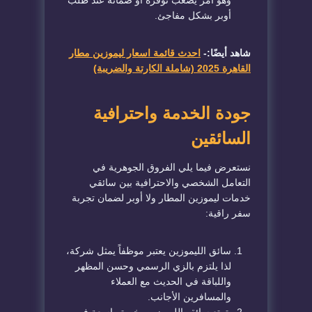
وهو أمر يصعب توفره أو ضمانه عند طلب
أوبر بشكل مفاجئ.
شاهد أيضًا:-
احدث قائمة اسعار ليموزين مطار
القاهرة 2025 (شاملة الكارتة والضريبة)
​جودة الخدمة واحترافية
السائقين
​نستعرض فيما يلي الفروق الجوهرية في
التعامل الشخصي والاحترافية بين سائقي
خدمات ليموزين المطار
ولا أوبر
لضمان تجربة
سفر راقية:
​سائق الليموزين يعتبر موظفاً يمثل شركة،
لذا يلتزم بالزي الرسمي وحسن المظهر
واللباقة في الحديث مع العملاء
والمسافرين الأجانب.