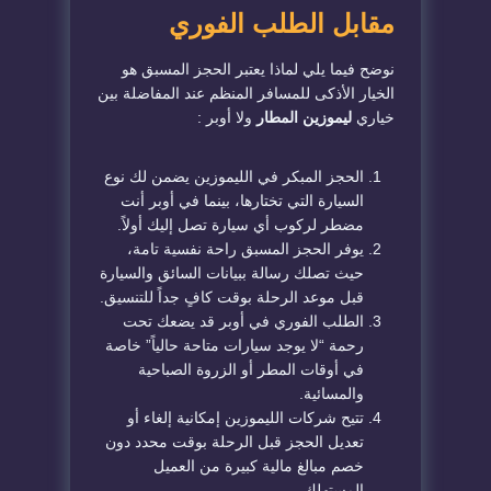
مقابل الطلب الفوري
​نوضح فيما يلي لماذا يعتبر الحجز المسبق هو
الخيار الأذكى للمسافر المنظم عند المفاضلة بين
خياري
ليموزين المطار
ولا أوبر
:
​الحجز المبكر في الليموزين يضمن لك نوع
السيارة التي تختارها، بينما في أوبر أنت
مضطر لركوب أي سيارة تصل إليك أولاً.
​يوفر الحجز المسبق راحة نفسية تامة،
حيث تصلك رسالة ببيانات السائق والسيارة
قبل موعد الرحلة بوقت كافٍ جداً للتنسيق.
​الطلب الفوري في أوبر قد يضعك تحت
رحمة “لا يوجد سيارات متاحة حالياً” خاصة
في أوقات المطر أو الزروة الصباحية
والمسائية.
​تتيح شركات الليموزين إمكانية إلغاء أو
تعديل الحجز قبل الرحلة بوقت محدد دون
خصم مبالغ مالية كبيرة من العميل
المستهلك.