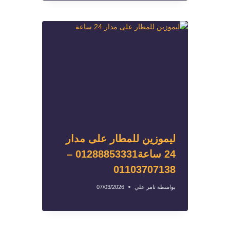
ليموزين للمطار على مدار
24 ساعة01288853331 –
01103707138
بواسطة
تامر علي
07/03/2026