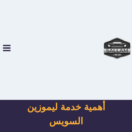
لتجاوز
لى
لمحتوى
أهمية خدمة ليموزين
السويس