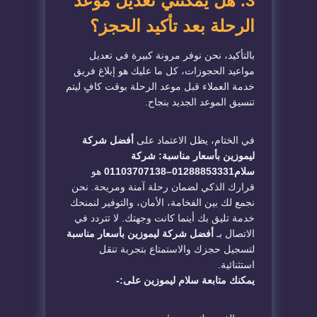
3. هل يمكنني تعديل موعد
الرحلة بعد تأكيد الحجز؟
بالتأكيد، نحن نوفر مرونة كبيرة في تعديل
مواعيد الحجوزات، كل ما عليك هو إبلاغ فريق
خدمة العملاء قبل موعد الرحلة بوقت كافٍ ليتم
تنسيق الموعد الجديد بنجاح.
في الختام، يظل الاعتماد على
أفضل شركة
ليموزين بأسعار مناسبة: شركة
سلام01288853331–01103707138
هو
قرارك الذكي لضمان رحلة آمنة ومريحة. نحن
نجمع لك بين الفخامة، الأمان، والتوفير لنمنحك
خدمة تليق بك أينما كانت وجهتك. لا تتردد في
الاتصال بـ
أفضل شركة ليموزين بأسعار مناسبة
لتسجيل حجزك والاستمتاع بتجربة تنقل
استثنائية.
يمكنك متابعة سلام ليموزين على:-