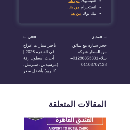
الفيسبوك
من هنا
.
انستجرام
من هنا
.
تيك توك
من هنا
.
تصفّح
السابق
التالي
حجز سيارة مع سائق
تأجير سيارات افراح
المقالات
من المطار شركة
في القاهرة 2026 |
سلام01288853331–
أحدث أسطول زفة
01103707138
(مرسيدس، سترتش،
كابريو) بأفضل سعر
المقالات المتعلقة