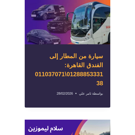
سيارة من المطار إلى
الفندق القاهرة:
01288853331\011037071
38
بواسطة
تامر علي
28/02/2026