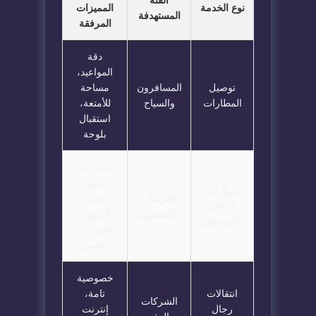
نوع الخدمة
المميزات
المستهدفة
المرفقة
دقة
المواعيد،
توصيل
المسافرون
مساحة
المطارات
والسياح
للأمتعة،
استقبال
بلوحة
سيارات
فخمة،
سيارات
العرسان
خدمة
الزفاف
والمحتفلون
التزيين،
والمناسبات
سائق بزي
رسمي
خصوصية
انتقالات
تامة،
الشركات
رجال
إنترنت