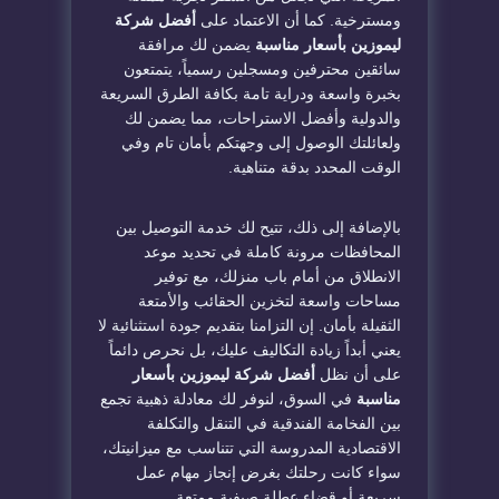
ومسترخية. كما أن الاعتماد على
أفضل شركة
ليموزين بأسعار مناسبة
يضمن لك مرافقة
سائقين محترفين ومسجلين رسمياً، يتمتعون
بخبرة واسعة ودراية تامة بكافة الطرق السريعة
والدولية وأفضل الاستراحات، مما يضمن لك
ولعائلتك الوصول إلى وجهتكم بأمان تام وفي
الوقت المحدد بدقة متناهية.
بالإضافة إلى ذلك، تتيح لك خدمة التوصيل بين
المحافظات مرونة كاملة في تحديد موعد
الانطلاق من أمام باب منزلك، مع توفير
مساحات واسعة لتخزين الحقائب والأمتعة
الثقيلة بأمان. إن التزامنا بتقديم جودة استثنائية لا
يعني أبداً زيادة التكاليف عليك، بل نحرص دائماً
على أن نظل
أفضل شركة ليموزين بأسعار
مناسبة
في السوق، لنوفر لك معادلة ذهبية تجمع
بين الفخامة الفندقية في التنقل والتكلفة
الاقتصادية المدروسة التي تتناسب مع ميزانيتك،
سواء كانت رحلتك بغرض إنجاز مهام عمل
سريعة أو قضاء عطلة صيفية ممتعة.