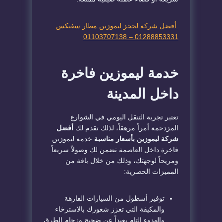
أفضل شركة لحجز ليموزين مطار سفنكس
01288853331 – 01103707138
خدمة ليموزين فاخرة
داخل المدينة
تعتبر تجربة التنقل اليومي في الشوارع
المزدحمة أمراً مرهقاً، لذلك تقدم لك
أفضل
شركة ليموزين بأسعار مناسبة
خدمة ليموزين
فاخرة داخل العاصمة تضمن لك وصولاً سريعاً
ومريحاً لوجهتك، وذلك من خلال باقة من
المميزات الحصرية:
توفير أسطول من السيارات الفارهة
والمكيفة التي تعزز شعورك بالاسترخاء
والهدوء التام بعيداً عن ضجيج وزحام الطرق