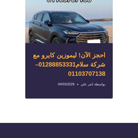
احجز الآن! ليموزين كايرو مع
شركة سلام01288853331–
01103707138
بواسطة
تامر علي
04/03/2026