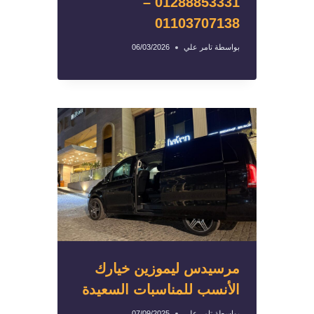
01288853331 –
01103707138
بواسطة
تامر علي
06/03/2026
مرسيدس ليموزين خيارك
الأنسب للمناسبات السعيدة
بواسطة
تامر علي
07/09/2025