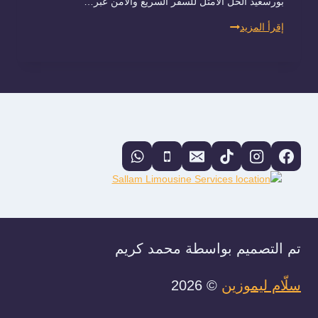
بورسعيد الحل الأمثل للسفر السريع والآمن عبر…
ليموزين
إقرأ المزيد
بورسعيد
القاهرة
2026
|
حجز
رحلات
محور
30
يونيو
بأقل
سعر
تم التصميم بواسطة محمد كريم
سلّام ليموزين
© 2026