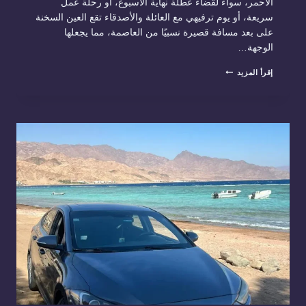
الأحمر، سواء لقضاء عطلة نهاية الأسبوع، أو رحلة عمل
سريعة، أو يوم ترفيهي مع العائلة والأصدقاء تقع العين السخنة
على بعد مسافة قصيرة نسبيًا من العاصمة، مما يجعلها
الوجهة…
ليموزين
إقرأ المزيد
العين
السخنة
وخدمات
النقل
السياحي
01288853331