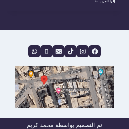
إقرأ المزيد
العين
السخنة
صيف
2026:
استمتع
بأفضل
أسعار
توصيل
مطار
القاهرة
وقرى
الجلالة
مع
سلاّم
ليموزين
تم التصميم بواسطة محمد كريم