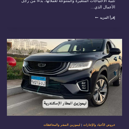
تلبية الاحتياجات المتغيرة والمتنوعة لعملائها، بدءًا من رجل
الأعمال الذي…
اسطول
إقرأ المزيد
سيارات
ليموزين
مصر
01288853331
عروض الأعياد والإجازات
|
ليموزين السفر والمحافظات