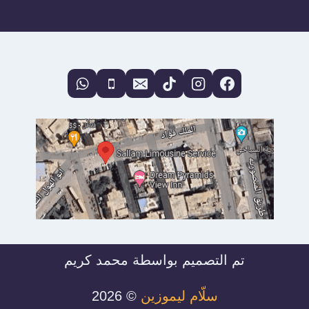
للمحافظات
في
العيد
2026:
استمتع
براحة
ملكية
مع
“سلاّم
ليموزين”
تم التصميم بواسطة محمد كريم
سلّام ليموزين
© 2026