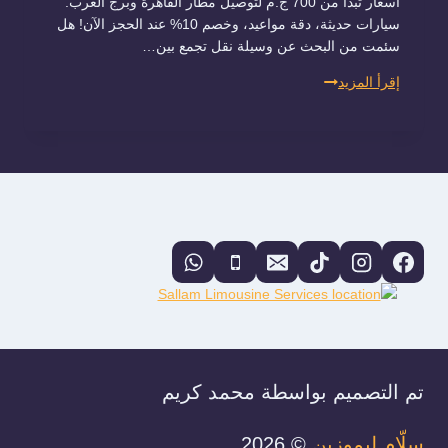
أسعار تبدأ من 700 ج.م لتوصيل مطار القاهرة وبرج العرب.
سيارات حديثة، دقة مواعيد، وخصم 10% عند الحجز الآن! هل
سئمت من البحث عن وسيلة نقل تجمع بين…
ارخص
إقرأ المزيد
ليموزين
مطار
في
مصر
2026:
دليلك
الشامل
لأفضل
أسعار
توصيل
مطار
القاهرة
وبرج
العرب
تم التصميم بواسطة محمد كريم
سلّام ليموزين
© 2026