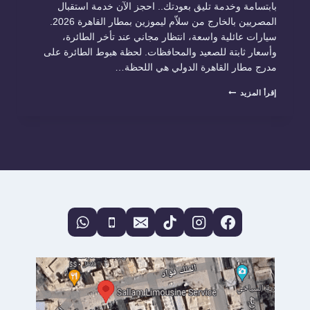
بابتسامة وخدمة تليق بعودتك.. احجز الآن خدمة استقبال
المصريين بالخارج من سلاّم ليموزين بمطار القاهرة 2026.
سيارات عائلية واسعة، انتظار مجاني عند تأخر الطائرة،
وأسعار ثابتة للصعيد والمحافظات. لحظة هبوط الطائرة على
مدرج مطار القاهرة الدولي هي اللحظة…
ليموزين
إقرأ المزيد
استقبال
المصريين
بالخارج
في
مطار
القاهرة
2026:
رفاهية
سلاّم
ليموزين
ترحب
بكم
في
أرض
الوطن