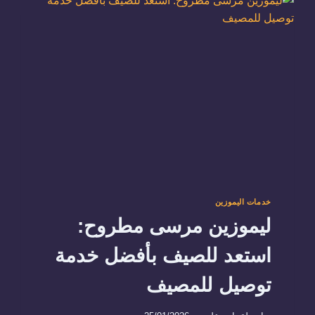
برج
العرب01288853331\01103707138
خدمات اليموزين
ليموزين مرسى مطروح:
استعد للصيف بأفضل خدمة
توصيل للمصيف