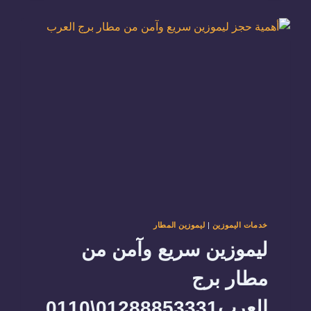
ساعة01288853331
–
01103707138
خدمات اليموزين
|
ليموزين المطار
ليموزين سريع وآمن من
مطار برج
العرب01288853331\0110