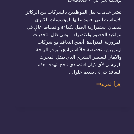
بواسطة
تامر علي
13/01/2026
​تعتبر خدمات نقل الموظفين بالشركات من الركائز
الأساسية التي تعتمد عليها المؤسسات الكبرى
لضمان استمرارية العمل بكفاءة وانضباط عالٍ في
مواعيد الحضور والانصراف. وفي ظل التحديات
المرورية المتزايدة، أصبح التعاقد مع شركات
ليموزين متخصصة حلاً استراتيجياً يوفر الراحة
والأمان للعنصر البشري الذي يمثل المحرك
الرئيسي لأي كيان اقتصادي ناجح. تهدف هذه
التعاقدات إلى تقديم حلول…
تعاقدات
إقرأ المزيد
ليموزين
للشركات:
خدمات
نقل
الموظفين
والمديرين