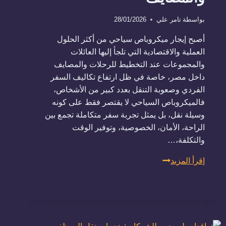
بواسطة
تامر علي
28/01/2026
أصبح إيجار ميكروباص سياحي من أكثر الحلول
العملية والاقتصادية التي تلجأ إليها العائلات
والمجموعات عند التخطيط للرحلات والمصايف
داخل مصر، خاصة في ظل ارتفاع تكاليف السفر
الفردي وصعوبة التنقل بعدد كبير من الأشخاص،
فالميكروباص السياحي لا يقتصر فقط على كونه
وسيلة نقل، بل يمثل تجربة سفر متكاملة تجمع بين
الراحة، الأمان، الخصوصية، وتوفير الوقت
والتكلفة،…
إيجار
إقرأ المزيد
ميكروباص
سياحي
الأفضل
للرحلات
العائلية