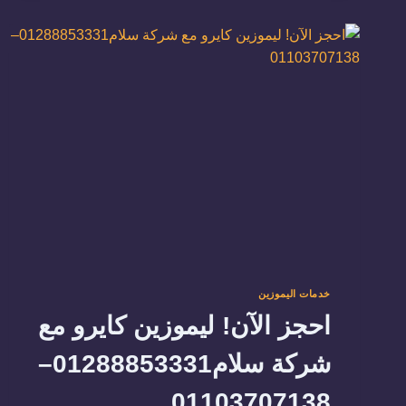
01288853331
خدمات اليموزين
احجز الآن! ليموزين كايرو مع
شركة سلام01288853331–
01103707138