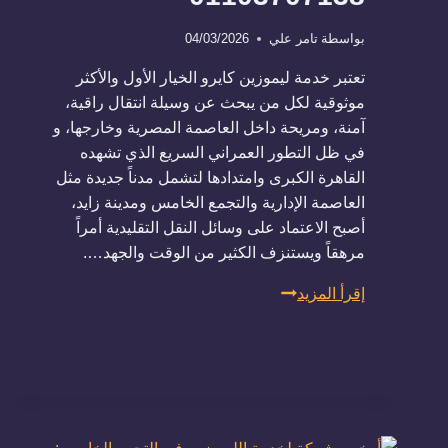
بواسطة
تامر علي
04/03/2026
تعتبر خدمة ليموزين كايرو الخيار الأول والأكثر
موثوقية لكل من يبحث عن وسيلة انتقال راقية،
آمنة، ومريحة داخل العاصمة المصرية وخارجها، و
في ظل التطور العمراني السريع الذي تشهده
القاهرة الكبرى وامتدادها لتشمل مدناً جديدة مثل
العاصمة الإدارية والتجمع الخامس ومدينة زايد،
أصبح الاعتماد على وسائل النقل التقليدية أمراً
مرهقاً ويستنزف الكثير من الوقت والجهد….
احجز
إقرأ المزيد
الآن!
ليموزين
كايرو
مع
شركة
سلام01288853331–