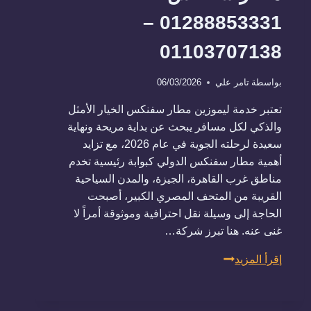
01288853331 –
01103707138
بواسطة
تامر علي
06/03/2026
​تعتبر خدمة ليموزين مطار سفنكس الخيار الأمثل
والذكي لكل مسافر يبحث عن بداية مريحة ونهاية
سعيدة لرحلته الجوية في عام 2026، مع تزايد
أهمية مطار سفنكس الدولي كبوابة رئيسية تخدم
مناطق غرب القاهرة، الجيزة، والمدن السياحية
القريبة من المتحف المصري الكبير، أصبحت
الحاجة إلى وسيلة نقل احترافية وموثوقة أمراً لا
غنى عنه. هنا تبرز شركة…
أفضل
إقرأ المزيد
شركة
لحجز
ليموزين