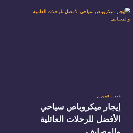
مطار
سفنكس
01288853331
–
01103707138
خدمات اليموزين
إيجار ميكروباص سياحي
الأفضل للرحلات العائلية
والمصايف