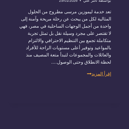
بواسطة
تامر علي
25/01/2026
تعد خدمة ليموزين مرسى مطروح من الحلول
المثالية لكل من يبحث عن رحلة مريحة وآمنة إلى
واحدة من أجمل الوجهات الساحلية في مصر، فهي
لا تقتصر على مجرد وسيلة نقل بل تمثل تجربة
متكاملة تجمع بين التنظيم الاحترافي والالتزام
بالمواعيد وتوفير أعلى مستويات الراحة للأفراد
والعائلات والمجموعات لتبدأ متعة المصيف منذ
لحظة الانطلاق وحتى الوصول….
ليموزين
إقرأ المزيد
مرسى
مطروح:
استعد
للصيف
بأفضل
خدمة
توصيل