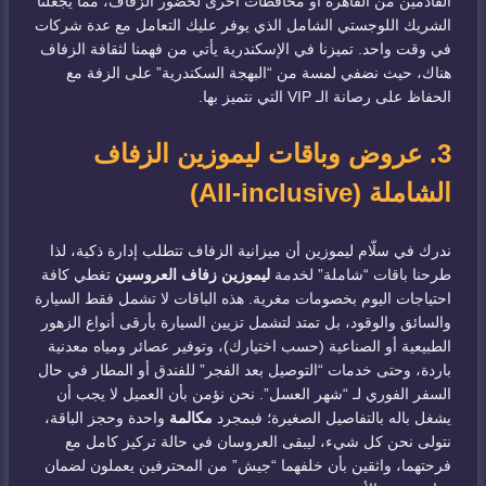
القادمين من القاهرة أو محافظات أخرى لحضور الزفاف، مما يجعلنا
الشريك اللوجستي الشامل الذي يوفر عليك التعامل مع عدة شركات
في وقت واحد. تميزنا في الإسكندرية يأتي من فهمنا لثقافة الزفاف
هناك، حيث نضفي لمسة من “البهجة السكندرية” على الزفة مع
الحفاظ على رصانة الـ VIP التي نتميز بها.
3. عروض وباقات ليموزين الزفاف
الشاملة (All-inclusive)
ندرك في سلّام ليموزين أن ميزانية الزفاف تتطلب إدارة ذكية، لذا
طرحنا باقات “شاملة” لخدمة
ليموزين زفاف العروسين
تغطي كافة
احتياجات اليوم بخصومات مغرية. هذه الباقات لا تشمل فقط السيارة
والسائق والوقود، بل تمتد لتشمل تزيين السيارة بأرقى أنواع الزهور
الطبيعية أو الصناعية (حسب اختيارك)، وتوفير عصائر ومياه معدنية
باردة، وحتى خدمات “التوصيل بعد الفجر” للفندق أو المطار في حال
السفر الفوري لـ “شهر العسل”. نحن نؤمن بأن العميل لا يجب أن
يشغل باله بالتفاصيل الصغيرة؛ فبمجرد
مكالمة
واحدة وحجز الباقة،
نتولى نحن كل شيء، ليبقى العروسان في حالة تركيز كامل مع
فرحتهما، واثقين بأن خلفهما “جيش” من المحترفين يعملون لضمان