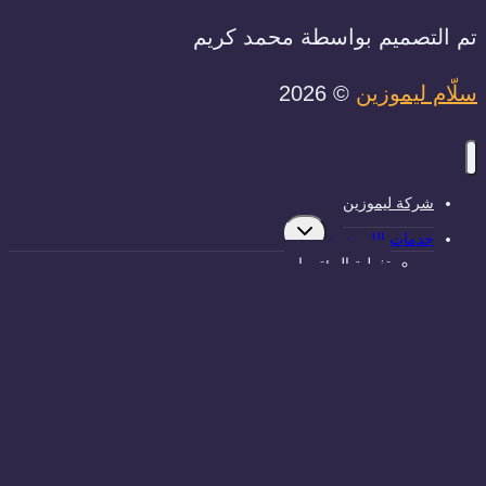
تم التصميم بواسطة محمد كريم
سلّام ليموزين
© 2026
شركة ليموزين
تبديل
خدمات الليموزين
القائمة
الفرعية
تغطية المؤتمرات
ليموزين رجال الأعمال
نقل داخل المحافظات
الإيجار بالسائق
سلّام ليموزين المطار
تأجير سيارات الزفاف
النقل السياحي
المدونة
احجز الآن