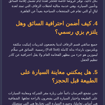
بكل تأكيد، نوفر عروضاً خاصة للحجز لعدة أيام تشمل إقامة السائق
وتأمين السيارة، وهي خدمة مثالية لحفلات الزفاف التي تمتد لعدة
ليالٍ أو التي تقام في المنتجعات السياحية بعيداً عن القاهرة.
4. كيف أضمن احترافية السائق وهل
يلتزم بزي رسمي؟
جميع سائقي قسم الزفاف لدينا يخضعون لتدريبات إتيكيت مكثفة
ويلتزمون بارتداء بدلة كاملة (Full Suit) رسمية. السائق في سلّام
ليموزين هو جزء من مظهر الفخامة العام ولا يقل احترافية عن كادر
تنظيم الحفل.
5. هل يمكنني معاينة السيارة على
الطبيعة قبل الحجز؟
نحن نشجع العرسان دائماً على زيارة مقر الشركة ومعاينة السيارات
على الطبيعة واختيار السيارة التي يشعرون بالراحة تجاهها. الشفافية
هي أساس تعاملنا، وصورة السيارة التي تختارها هي التي ستصلك