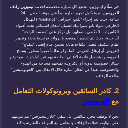
في سلّام ليموزين، تخضع كل سيارة مخصصة لخدمة
ليموزين زفاف
العروسين
لبروتوكول تجهيز صارم يبدأ قبل موعد الحفل بـ 24
ساعة، حيث يتم إجراء “تلميع احترافي” (Polishing) للهيكل
الخارجي بمواد نانو سيراميك لضمان لمعان استثنائي تحت أضواء
الكاميرات. لا نكتفي بالمظهر، بل نركز على “هندسة الراحة”
الداخلية، حيث يتم تعطير المقصورة بروائح فرنسية هادئة وتجهيز
نظام التكييف ليعمل بكفاءة هادئة تضمن عدم إفساد “مكياج”
العروس أو إرهاق العريس. كما نوفر نظاماً صوتياً متطوراً يسمح
للعروسين بتشغيل قائمة الأغاني الخاصة بهم عبر البلوتوث، مع توفير
ستائر خصوصية يدوية أو إلكترونية تمنحهم مساحة من الهدوء
والخصوصية بعيداً عن أنظار المارة خلال الانتقال بين “الفوتوسيشن”
وقاعة الزفاف.
2. كادر السائقين وبروتوكولات التعامل
مع
العروسين
نحن لا نوظف مجرد سائقين، بل ننتقي “كادر محترفين” يتم تدريبهم
على إتيكيت حفلات الزفاف والتعامل مع المواقف الطارئة بذكاء