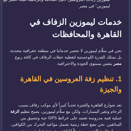
ليموزين” في مصر
خدمات ليموزين الزفاف في
القاهرة والمحافظات
نحن في سلّام ليموزين لا نحصر خدماتنا في منطقة جغرافية محددة،
بل نمتلك القدرة اللوجستية لتغطية حفلات الزفاف في كافة ربوع
مصر
بنفس مستوى الجودة والاحترافية.
1. تنظيم زفة العروسين في القاهرة
والجيزة
تعد شوارع القاهرة والجيزة تحدياً كبيراً لأي موكب زفاف بسبب
الزحام وتغير المسارات، ولكن مع سلّام ليموزين، يصبح تنظيم
الزفة
عملية فنية مدروسة تعتمد على خرائط GPS حية وتنسيق بين
السائقين. نحن نضع خطة زمنية تشمل مواعيد التحرك من الكوافير،
مرورا بجلسة التصوير، وصولاً للقاعة، مع وضع هوامش زمنية