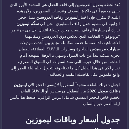
تُعد لحظة وصول العروسين إلى قاعة الحفل هي المشهد الأبرز الذي
يبقى محفوراً في ذاكرة الضيوف وعدسات المصورين، ولأن هذه
الليلة لا تتكرر، فإن اختيار
ليموزين زفاف العروسين
يمثل حجر
الزاوية في تنظيم حفل زفاف أسطوري. نحن في
سلّام ليموزين
ندرك أن سيارة الزفاف ليست مجرد وسيلة انتقال، بل هي جزء من
“بروتوكول” الفخامة الذي يعكس ذوق العروسين ومكانتهما
الاجتماعية، لذا صممنا خدمة متكاملة تجمع بين أحدث موديلات
سيارات مرسيدس
الفاخرة وسيارات الـ SUV العملاقة، لضمان
تجربة ملكية تبدأ من باب المنزل وتنتهي بـ
الزفة
المبهجة أمام
القاعة. من خلال خبرتنا التي تمتد لسنوات في السوق المصري،
نقدم لكم في هذا الدليل كل ما تحتاجونه لتحويل حلم ليلة العمر إلى
واقع ملموس بكل تفاصيله التقنية والجمالية.
اجعل دخولك للقاعة مشهداً أسطورياً لا يُنسى؛ احجز الآن
ليموزين
زفافك موديل 2026
من أسطول مرسيدس أو الـ SUV الفاخر
بخصم خاص للحجز المسبق شامل التزيين الراقي، اضغط هنا لتأمين
ليلة العمر عبر واتساب.
جدول أسعار وباقات ليموزين