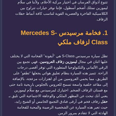
تتنوع أذواق العرسان في اختيار مركبة الأحلام، ولأننا في سلّام
ليموزين نمتلك أضخم أسطول، فإننا نوفر خيارات تتراوح بين
الكلاسيكية الفاخرة والعصرية القوية لتناسب كافة أنماط حفلات
الزفاف.
1. فخامة مرسيدس Mercedes S-
Class لزفاف ملكي
تظل سيارة مرسيدس S-Class هي “أيقونة” الفخامة التي لا يختلف
عليها اثنان في مجال
ليموزين زفاف العروسين
، فهي تجمع بين
الرقي الألماني والتكنولوجيا المتطورة التي توفر أقصى درجات
الراحة. تتميز هذه السيارة بنظام تعليق هوائي يجعلها “تطفو” على
الطريق، مما يحمي العروسين من أي اهتزازات مزعجة، بالإضافة
إلى مقاعد خلفية واسعة تسمح للعروس بالجلوس باريحية تامة حتى
مع فستان الزفاف الضخم. اختيارك لمرسيدس مع سلّام ليموزين
يعني أنك تبحث عن المظهر الملكي والوجاهة الاجتماعية التي تليق بـ
حفل
زفاف فخم في أرقى فنادق التجمع الخامس أو الشيخ زايد،
حيث تعبر هذه السيارة عن الشخصية الرصينة والمحبة للفخامة
الهادئة التي لا تتقادم بمرور الزمن.