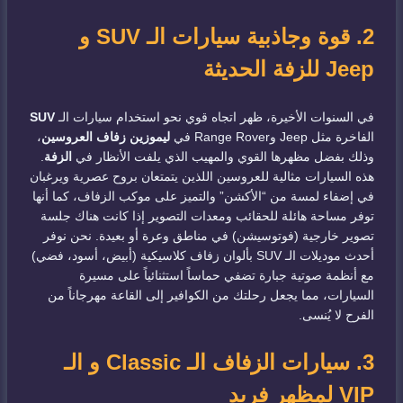
2. قوة وجاذبية سيارات الـ SUV و
Jeep للزفة الحديثة
في السنوات الأخيرة، ظهر اتجاه قوي نحو استخدام سيارات الـ
SUV
الفاخرة مثل Jeep وRange Rover في
ليموزين زفاف العروسين
،
وذلك بفضل مظهرها القوي والمهيب الذي يلفت الأنظار في
الزفة
.
هذه السيارات مثالية للعروسين اللذين يتمتعان بروح عصرية ويرغبان
في إضفاء لمسة من “الأكشن” والتميز على موكب الزفاف، كما أنها
توفر مساحة هائلة للحقائب ومعدات التصوير إذا كانت هناك جلسة
تصوير خارجية (فوتوسيشن) في مناطق وعرة أو بعيدة. نحن نوفر
أحدث موديلات الـ SUV بألوان زفاف كلاسيكية (أبيض، أسود، فضي)
مع أنظمة صوتية جبارة تضفي حماساً استثنائياً على مسيرة
السيارات، مما يجعل رحلتك من الكوافير إلى القاعة مهرجاناً من
الفرح لا يُنسى.
3. سيارات الزفاف الـ Classic و الـ
VIP لمظهر فريد