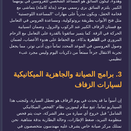
وهدوء، ليكون السائق هو المساعد الشخصي للعروسين في يومهما
الكبير. يلتزم السائق بزي رسمي موحد (بدلة كاملة) يتماشى مع
فخامة الحفل، ويكون مدرباً على مهارات “المساعدة اللوجستية”
مثل فتح الأبواب بطريقة بروتوكولية، ومساعدة العروس في التعامل
مع فستان الزفاف الكبير عند الركوب والنزول، وضمان انسيابية
الحركة في الزفة. كما يتميز سائقونا بالقدرة على التعامل مع الزحام
المروري في
القاهرة
بذكاء، مع الحفاظ على هدوء الأعصاب، لضمان
وصول العروسين في الموعد المحدد تماماً دون أدنى توتر، مما يجعل
تجربة الانتقال جزءاً ممتعاً من ذكريات اليوم وليس مجرد عبء
تنظيمي.
3. برامج الصيانة والجاهزية الميكانيكية
لسيارات الزفاف
إن أسوأ ما قد يحدث في يوم الزفاف هو تعطل السيارة، ولتجنب هذا
السيناريو تماماً، تتبع سلّام ليموزين نظام “الفحص الميكانيكي
الشامل” قبل خروج أي سيارة من مقر الشركة، حيث يتم فحص
منظومة التبريد، ضغط الإطارات، وحالة البطارية بدقة متناهية. نحن
نمتلك مركز صيانة خاص يشرف عليه مهندسون متخصصون في