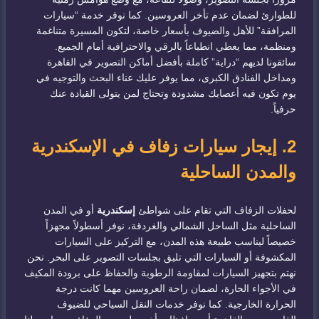
للطوارئ لضمان عدم تأخر العروسين. كما نوفر خدمة “سيارات
المرافقة” للأهل والضيوف بأسعار خاصة، لتكون المسيرة متناغمة
ومنظمة، مما يعطي انطباعاً بالرقي والاحترافية أمام الجميع.
سائقونا لديهم “دراية” كاملة بأفضل أماكن التصوير في القاهرة
ومداخل الفنادق الكبرى، مما يوفر عليك عناء البحث والتوجيه في
يوم تكون فيه أعصابك مشدودة وتحتاج لمن يتولى القيادة عنك
حرفياً.
2. إيجار سيارات زفاف في الإسكندرية
والمدن الساحلية
لحفلات الزفاف التي تقام على شواطئ
إسكندرية
أو في المدن
الساحلية مثل الساحل الشمالي والغردقة، نوفر أسطولاً مجهزاً
خصيصاً ليناسب طبيعة هذه المدن، مع التركيز على السيارات
المكشوفة أو السيارات التي تليق بجلسات التصوير على البحر. نحن
نهتم بتجهيز السيارات لمقاومة الرطوبة والحفاظ على برودة المكيف
في الأجواء الحارة، لضمان راحة العروسين مهما كانت درجة
الحرارة الخارجية. كما نوفر خدمات النقل السياحي للضيوف