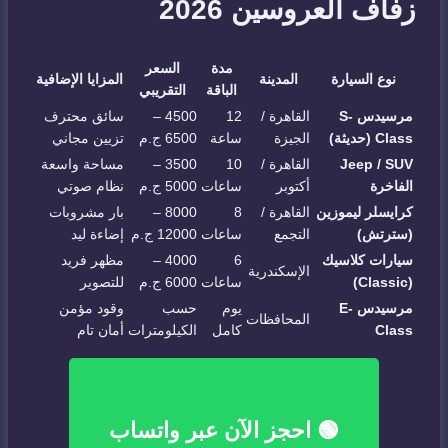
زفاف العروسين 2026
مدة
السعر
نوع السيارة
المدينة
المزايا الإضافية
الباقة
التقريبي
مرسيدس S-
القاهرة /
12
4500 –
سائق محترف
Class (حديثة)
الجيزة
ساعة
6500 ج.م
تزيين مجاني
Jeep / SUV
القاهرة /
10
3500 –
مساحة واسعة
الفاخرة
أكتوبر
ساعات
5000 ج.م
نظام صوتي
كرايسلر ليموزين
القاهرة /
8
8000 –
بار مشروبات
(سترتش)
التجمع
ساعات
12000 ج.م
إضاءة ليد
سيارات كلاسيك
6
4000 –
مظهر فريد
الإسكندرية
(Classic)
ساعات
6000 ج.م
للتصوير
مرسيدس E-
يوم
حسب
وقود مؤمن
المحافظات
Class
كامل
الكيلومترات
أمان تام
🟢 احجز الآن عبر واتساب