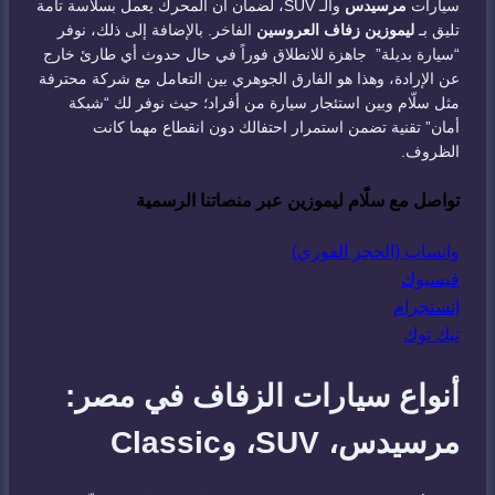
سيارات
مرسيدس
والـ SUV، لضمان أن المحرك يعمل بسلاسة تامة
تليق بـ
ليموزين زفاف العروسين
الفاخر. بالإضافة إلى ذلك، نوفر
“سيارة بديلة” جاهزة للانطلاق فوراً في حال حدوث أي طارئ خارج
عن الإرادة، وهذا هو الفارق الجوهري بين التعامل مع شركة محترفة
مثل سلّام وبين استئجار سيارة من أفراد؛ حيث نوفر لك “شبكة
أمان” تقنية تضمن استمرار احتفالك دون انقطاع مهما كانت
الظروف.
تواصل مع سلّام ليموزين عبر منصاتنا الرسمية
واتساب (الحجز الفوري)
فيسبوك
إنستجرام
تيك توك
أنواع سيارات الزفاف في مصر:
مرسيدس، SUV، وClassic