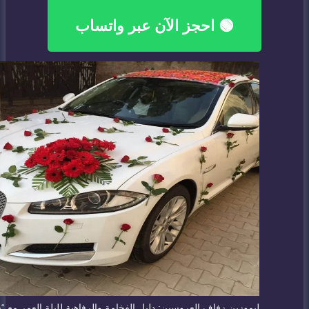
🟢 احجز الآن عبر واتساب
ليموزين زفاف العروسين: دليل الفخامة والرفاهية لليلة العمر مع “س