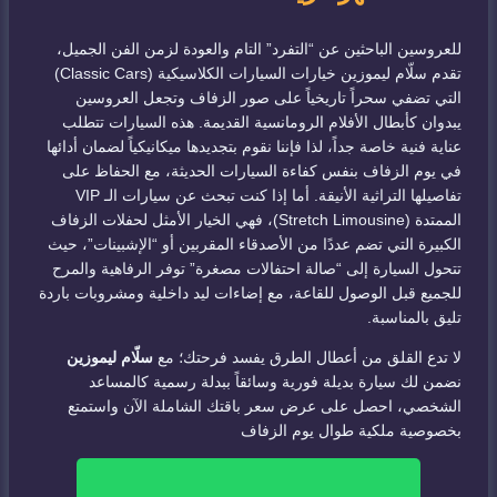
للعروسين الباحثين عن “التفرد” التام والعودة لزمن الفن الجميل،
تقدم سلّام ليموزين خيارات السيارات الكلاسيكية (Classic Cars)
التي تضفي سحراً تاريخياً على صور الزفاف وتجعل العروسين
يبدوان كأبطال الأفلام الرومانسية القديمة. هذه السيارات تتطلب
عناية فنية خاصة جداً، لذا فإننا نقوم بتجديدها ميكانيكياً لضمان أدائها
في يوم الزفاف بنفس كفاءة السيارات الحديثة، مع الحفاظ على
تفاصيلها التراثية الأنيقة. أما إذا كنت تبحث عن سيارات الـ VIP
الممتدة (Stretch Limousine)، فهي الخيار الأمثل لحفلات الزفاف
الكبيرة التي تضم عددًا من الأصدقاء المقربين أو “الإشبينات”، حيث
تتحول السيارة إلى “صالة احتفالات مصغرة” توفر الرفاهية والمرح
للجميع قبل الوصول للقاعة، مع إضاءات ليد داخلية ومشروبات باردة
تليق بالمناسبة.
لا تدع القلق من أعطال الطرق يفسد فرحتك؛ مع
سلّام ليموزين
نضمن لك سيارة بديلة فورية وسائقاً ببدلة رسمية كالمساعد
الشخصي، احصل على عرض سعر باقتك الشاملة الآن واستمتع
بخصوصية ملكية طوال يوم الزفاف