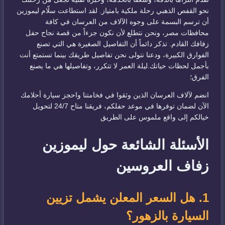
نحو القفص الذهبي رحلة ملكية بامتياز. لقد استطاعت سلّام ليموزين
أن ترسم البسمة على وجوه الآلاف من العرسان في كافة
محافظات مصر، ونحن نتطلع لأن نكون جزءاً من قصة نجاح حفل
زفافك القادم. تذكر دائماً أن التفاصيل الصغيرة هي التي تصنع
الفوارق الكبيرة، ودعنا نتولى نحن تفاصيل طريقك بينما تستمتع أنت
بأجمل لحظات حياتك.ليلة العمر لا تتكرر، وتفاصيلها هي ما يصنع
الفرق؛
انضم لآلاف العرسان الذين وثقوا في فخامتنا واحجز سيارة أحلامك
الآن لضمان توفرها في موعد حفلكم، فريقنا متاح 24/7 لتحويل
خيالكم إلى واقع ملموس على الطريق
الأسئلة الشائعة حول ليموزين
زفاف العروسين
1. هل السعر المعلن يشمل تزيين
السيارة بالزهور؟