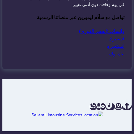
في يوم زفافك دون أدنى تغيير.
تواصل مع سلّام ليموزين عبر منصاتنا الرسمية
واتساب (الحجز الفوري)
فيسبوك
إنستجرام
تيك توك