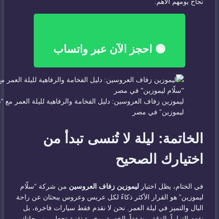
نجاح يومهم الأهم.
🟢 احجز الآن عبر واتساب
ليموزين زفاف العروسين: دليل الفخامة والرفاهية لليلة العمر مع “س
ليموزين” في مصر
الخاتمة: ليلة لا تُنسى تبدأ من
اختيارك الصحيح
في الختام، يظل اختيار
ليموزين زفاف العروسين
من شركة “سلّام
ليموزين” هو القرار الأكثر ذكاءً لكل عريس وعروس يبحثان عن راحة
البال والتميز في ليلة العمر. نحن لا نقدم فقط سيارات فاخرة، بل
نقدم التزاماً بالدقة، وشغفاً بالخدمة، وخبرة تقنية تجعل من رحلتك