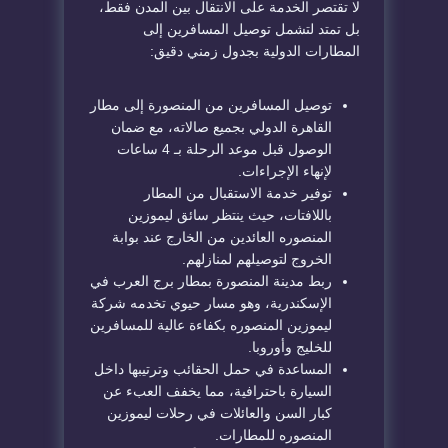
​لا تقتصر الخدمة على الانتقال بين المدن فقط،
بل تمتد لتشمل توصيل المسافرين إلى
المطارات الدولية بجدول زمني دقيق:
​توصيل المسافرين من المنصورة إلى مطار
القاهرة الدولي بجميع صالاته، مع ضمان
الوصول قبل موعد الرحلة بـ 4 ساعات
لإنهاء الإجراءات.
​توفير خدمة الاستقبال من المطار
باللافتات، حيث ينتظر سائق
ليموزين
المنصوره
العائدين من الخارج عند بوابة
الخروج لتوصيلهم لمنازلهم.
​ربط مدينة المنصورة بمطار برج العرب في
الإسكندرية، وهو مسار حيوي تخدمه شركة
ليموزين المنصوره
بكفاءة عالية للمسافرين
للخليج وأوروبا.
​المساعدة في حمل الحقائب وترتيبها داخل
السيارة باحترافية، مما يخفف العبء عن
كبار السن والعائلات في رحلات
ليموزين
المنصوره
للمطارات.