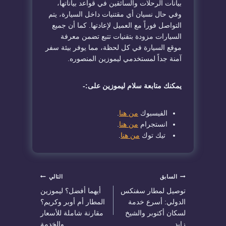
بيانات الرحلات والسائقين في قواعد بياناتها،
وفي حال نسيان أي مقتنيات داخل السيارة، يتم
التواصل فوراً مع العميل لإعادتها. كما أن جميع
السيارات مزودة بتقنيات تتبع تضمن معرفة
موقع السيارة في كل لحظة، مما يوفر بيئة سفر
آمنة جداً لمستخدمي
ليموزين المنصوره
.
يمكنك متابعة سلام ليموزين على:-
الفيسبوك
من هنا
.
انستجرام
من هنا
.
تيك توك
من هنا
.
تصفّح
السابق
التالي
توصيل لمطار سفنكس
أيهما أفضل؟ ليموزين
المقالات
الدولي: أسرع خدمة
المطار أم أوبر وكريم؟
لسكان أكتوبر والشيخ
مقارنة شاملة للأسعار
زايد
والخدمة