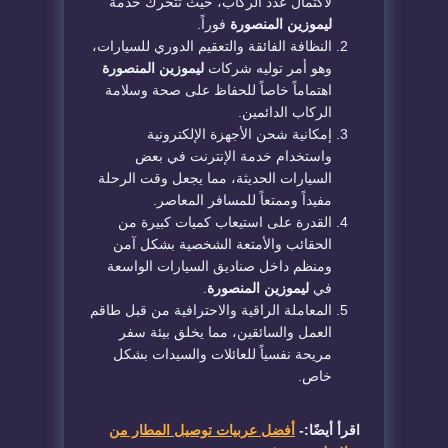
لاكتمال عدد الركاب، حيث تتحرك خدمة
ليموزين المنصورة
فوراً.
​النظافة الفائقة والتعقيم الدوري للسيارات،
وهو أمر توليه شركات
ليموزين المنصورة
اهتماماً خاصاً للحفاظ على صحة وسلامة
الركاب الدائمين.
​إمكانية شحن الأجهزة الإلكترونية
واستخدام خدمة الإنترنت في بعض
السيارات الحديثة، مما يجعل وقت الرحلة
مفيداً وممتعاً للمسافر المعاصر.
​القدرة على استيعاب كميات كبيرة من
الحقائب والأمتعة الشخصية بشكل آمن
ومنظم داخل صناديق السيارات الواسعة
في
ليموزين المنصورة
.
​المعاملة الراقية والاحترافية من قبل طاقم
العمل والسائقين، مما يخلق بيئة سفر
مريحة نفسياً للعائلات والسيدات بشكل
خاص.
اقرأ أيضًا:-
أفضل عربيات توصيل المطار من