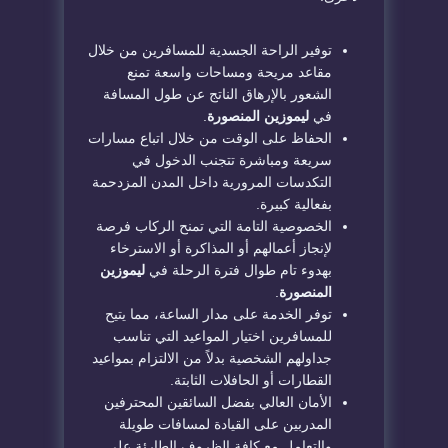
​توفير الراحة الجسدية للمسافرين من خلال
مقاعد مريحة ومساحات واسعة تمنع
الشعور بالإرهاق الناتج عن طول المسافة
في
ليموزين المنصورة
.
​الحفاظ على الوقت من خلال اتباع مسارات
سريعة ومباشرة تتجنب الدخول في
التكدسات المرورية داخل المدن المزدحمة
بفعالية كبيرة.
​الخصوصية التامة التي تمنح الركاب فرصة
لإنجاز أعمالهم أو المذاكرة أو الاسترخاء
بهدوء تام طوال فترة الرحلة في
ليموزين
المنصورة
.
​توفر الخدمة على مدار الساعة، مما يتيح
للمسافرين اختيار المواعيد التي تناسب
جداولهم الشخصية بدلاً من الالتزام بمواعيد
القطارات أو الحافلات الثابتة.
​الأمان العالي بفضل السائقين المحترفين
المدربين على القيادة لمسافات طويلة
والتعامل مع كافة الظروف الطارئة على