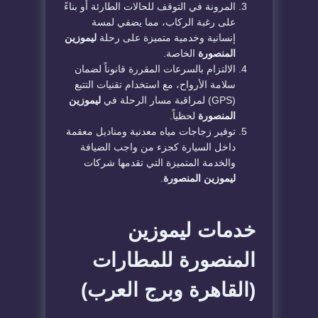
​المرونة في التوقف للحالات الطارئة أو بناءً
على رغبة الركاب، مما يضفي لمسة
إنسانية وخدمية متميزة على رحلة
ليموزين
المنصورة
الخاصة.
​الالتزام بالسرعات المقررة قانوناً لضمان
سلامة الأرواح، مع استخدام تقنيات التتبع
(GPS) لمراقبة مسار الرحلة في
ليموزين
المنصورة
لحظياً.
​توفير زجاجات مياه معدنية ومناديل معقمة
داخل السيارة كجزء من واجب الضيافة
والخدمة المتميزة التي تقدمها شركات
ليموزين المنصورة
.
​خدمات ليموزين
المنصورة للمطارات
(القاهرة وبرج العرب)