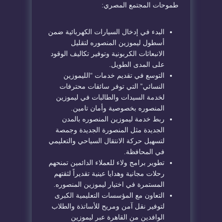
طموحات المجتمع المصري:
​البدء في إدخال السيارات الكهربائية ضمن
أسطول
ليموزين المنصوره
لتقليل
الانبعاثات الكربونية وتوفير تكاليف الوقود
على المدى الطويل.
​التوسع في تقديم خدمات “الليموزين
النسائي” التي توفر سائقات محترفات
لخدمة السيدات والطالبات في
ليموزين
المنصوره
بخصوصية وأمان تامين.
​ربط خدمة
ليموزين المنصوره
بالمدن
الجديدة مثل المنصورة الجديدة وجمصة
لتسهيل حركة الانتقال السياحي والتعليمي
في المحافظة.
​تطوير برامج ولاء للعملاء الدائمين تمنحهم
رحلات مجانية وهدايا عينية تقديراً لثقتهم
المستمرة في اختيار
ليموزين المنصوره
.
​التعاون مع المؤسسات التعليمية الكبرى
لتوفير نقل آمن ومريح للأساتذة والطلاب
الوافدين من القاهرة عبر
ليموزين