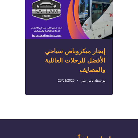
إيجار ميكروباص سياحي
الأفضل للرحلات العائلية
والمصايف
بواسطة
تامر علي
28/01/2026