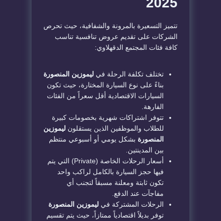
2025
​تتميز التسعيرة بالمرونة والشفافية، حيث تحرص
الشركات على تقديم عروض تنافسية تناسب
كافة فئات المجتمع الدقهلاوي:
​تختلف تكلفة الرحلة في
ليموزين المنصورة
بناءً على نوع السيارة المختارة، حيث تكون
السيارات الاقتصادية أقل سعراً من الفئات
الفارهة.
​تتوفر اشتراكات شهرية بخصومات كبيرة
للطلاب والموظفين الذين يستقلون
ليموزين
المنصورة
بشكل يومي أو أسبوعي منتظم
بين المدينتين.
​أسعار الرحلات الخاصة (Private) التي يتم
فيها حجز السيارة بالكامل لراكب واحد
تكون ثابتة ومعلنة مسبقاً لتجنب أي
مفاجآت عند الدفع.
​الرحلات المشتركة في
ليموزين المنصورة
توفر بديلاً اقتصادياً ممتازاً، حيث يتم تقسيم