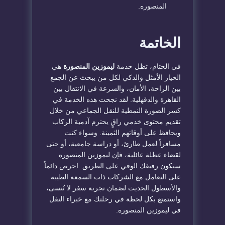
المنصوره
.
​الخاتمة
​في الختام، تظل خدمة
ليموزين المنصورة
هي
الخيار الأمثل والذكي لكل من يبحث عن الجمع
بين الراحة، الأمان، والسرعة في الانتقال بين
القاهرة والدقهلية. لقد نجحت هذه الخدمة في
كسر الصورة النمطية للنقل الجماعي من خلال
تقديم محتوى خدمي راقٍ يحترم آدمية الركاب
ويحافظ على أوقاتهم الثمينة. وسواء كنت
مسافراً لعمل طارئ، أو دراسة جامعية، أو حتى
لقضاء عطلة عائلية، فإن
ليموزين المنصوره
ستكون رفيقك الوفي على الطريق. احرص دائماً
على التعامل مع الشركات ذات السمعة الطيبة
والأسطول الحديث لضمان تجربة سفر لا تُنسى،
واستمتع بكل لحظة في رحلتك مع خبراء النقل
في
ليموزين المنصوره
.