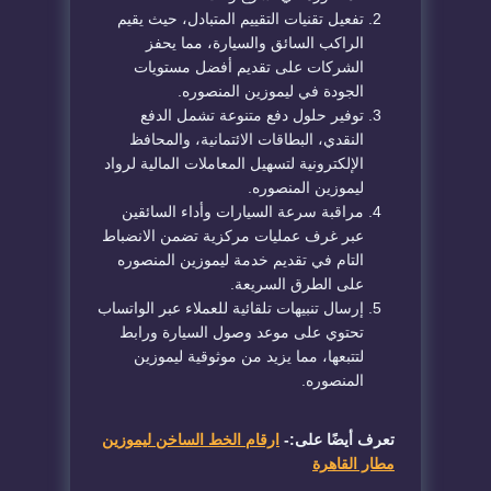
​تفعيل تقنيات التقييم المتبادل، حيث يقيم
الراكب السائق والسيارة، مما يحفز
الشركات على تقديم أفضل مستويات
الجودة في
ليموزين المنصوره
.
​توفير حلول دفع متنوعة تشمل الدفع
النقدي، البطاقات الائتمانية، والمحافظ
الإلكترونية لتسهيل المعاملات المالية لرواد
ليموزين المنصوره
.
​مراقبة سرعة السيارات وأداء السائقين
عبر غرف عمليات مركزية تضمن الانضباط
التام في تقديم خدمة
ليموزين المنصوره
على الطرق السريعة.
​إرسال تنبيهات تلقائية للعملاء عبر الواتساب
تحتوي على موعد وصول السيارة ورابط
لتتبعها، مما يزيد من موثوقية
ليموزين
المنصوره
.
تعرف أيضًا على:-
ارقام الخط الساخن ليموزين
مطار القاهرة