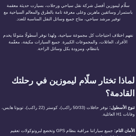
سلّام ليموزين أفضل شركة نقل سياحي ورحلات، بسيارت حديثة معقمة
باستمرار وسائقين ماهرين وعلى معرفة تامة بالطرق والمعالم السياحية مع
توفير مرشد سياحي، متاح جميع وسائل النقل المناسبة للعدد.
نفهم اختلاف احتياجات كل مجموعة سياحية، ولهذا نوفر أسطولًا متنوعًا يخدم
الأفراد، العائلات، والمجموعات الكبيرة. جميع السيارات مكيفة، معقّمة
بانتظام، ومزودة بكل وسائل الراحة.
لماذا تختار سلّام ليموزين في رحلتك
القادمة؟
تنوع الأسطول:
نوفر حافلات (50/33 راكب)، كوستر (22 راكب)، تويوتا هايس،
وفانات H1 العائلية.
الأمان التام:
جميع سياراتنا مراقبة بنظام GPS وتخضع لبروتوكولات تعقيم