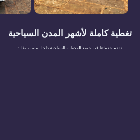
تغطية كاملة لأشهر المدن السياحية
نقدم خدماتنا في جميع الوجهات السياحية داخل مصر، مثل:
الأقصر وأسوان
: معابد، نيل، تاريخ عريق.
شرم الشيخ والغردقة
: شواطئ، منتجعات، مغامرات بحرية.
الساحل الشمالي والعلمين
: رفاهية ومناظر طبيعية خلابة.
القاهرة والإسكندرية
: آثار، أسواق، ومزارات لا تُنسى.
مهما كانت وجهتك، نحن نوفر لك وسيلة نقل تليق بها.